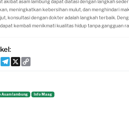
ut akibat asam lambung dapat diatasi dengan langkah sede
kan, meningkatkan kebersihan mulut, dan menghindari ma
anjut, konsultasi dengan dokter adalah langkah terbaik. De
 dapat kembali menikmati kualitas hidup tanpa gangguan ras
kel:
k
tsApp
Pinterest
Telegram
X
Copy
Link
o Asam lambung
Info Maag