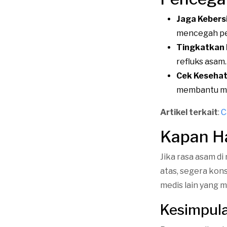
Jaga Kebers
mencegah p
Tingkatkan P
refluks asam.
Cek Kesehat
membantu men
Artikel terkait
:
C
Kapan Ha
Jika rasa asam d
atas, segera kons
medis lain yang 
Kesimpul