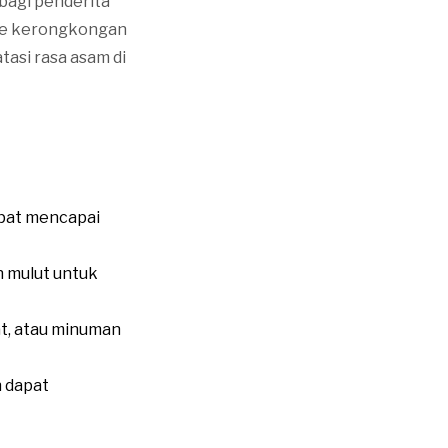
bagi penderita
 ke kerongkongan
tasi rasa asam di
pat mencapai
n mulut untuk
t, atau minuman
n dapat