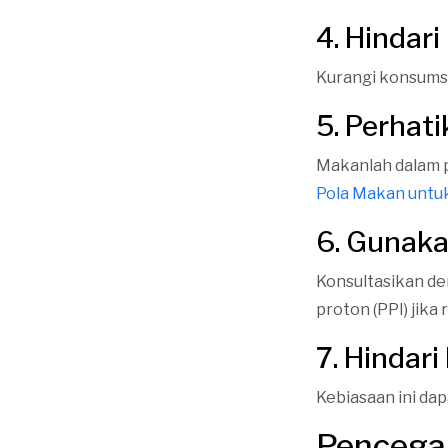
4. Hindar
Kurangi konsumsi
5. Perhat
Makanlah dalam p
Pola Makan untu
6. Gunaka
Konsultasikan de
proton (PPI) jika
7. Hindar
Kebiasaan ini da
Pencega