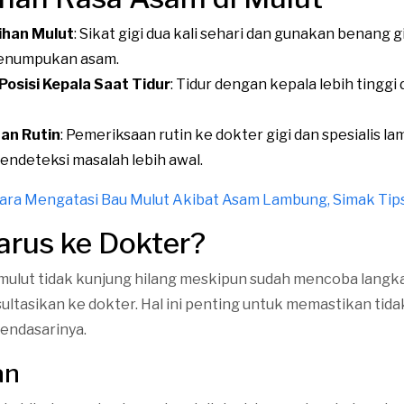
ihan Mulut
: Sikat gigi dua kali sehari dan gunakan benang g
enumpukan asam.
osisi Kepala Saat Tidur
: Tidur dengan kepala lebih tingg
an Rutin
: Pemeriksaan rutin ke dokter gigi dan spesialis l
deteksi masalah lebih awal.
ara Mengatasi Bau Mulut Akibat Asam Lambung, Simak Tip
rus ke Dokter?
i mulut tidak kunjung hilang meskipun sudah mencoba langk
ultasikan ke dokter. Hal ini penting untuk memastikan tida
mendasarinya.
an