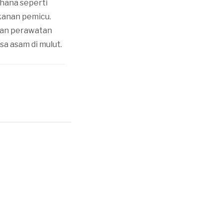
rhana seperti
kanan pemicu.
ngan perawatan
a asam di mulut.