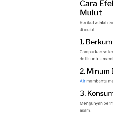
Cara Efe
Mulut
Berikut adalah l
di mulut:
1. Berku
Campurkan seteng
detik untuk memb
2. Minum 
Air
membantu meng
3. Konsum
Mengunyah permen
asam.