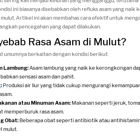
ut sering kali menjadi keluhan yang mengganggu, terutama 
ndisi ini biasanya disebabkan oleh refluks asam yang naik
mulut. Artikel ini akan membahas cara efektif untuk menga
langkah pencegahan yang dapat dilakukan.
yebab Rasa Asam di Mulut?
ut umumnya berkaitan dengan kondisi berikut:
am Lambung:
Asam lambung yang naik ke kerongkongan da
babkan sensasi asam dan pahit.
g
:
Produksi air liur yang tidak cukup mengurangi kemampua
 asam.
akanan atau Minuman Asam:
Makanan seperti jeruk, toma
at memperburuk rasa asam.
g Obat:
Beberapa obat seperti antibiotik atau antihistami
 mulut.