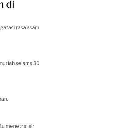
 di
gatasi rasa asam
murlah selama 30
pan.
u menetralisir