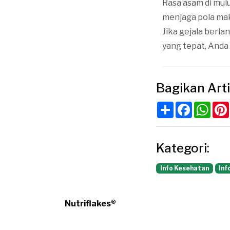
Rasa asam di mul
menjaga pola ma
Jika gejala berl
yang tepat, Anda
Bagikan Arti
Share
Faceboo
Wha
Kategori:
Info Kesehatan
Inf
Nutriflakes®