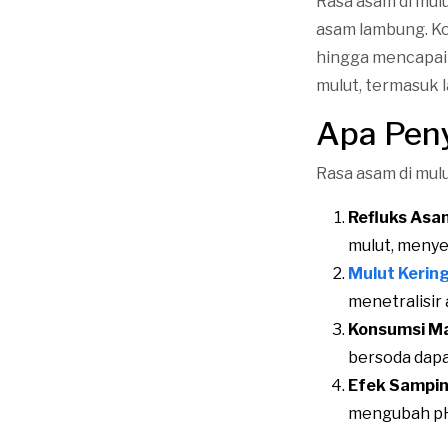
Rasa asam di mul
asam lambung. Ko
hingga mencapai 
mulut, termasuk 
Apa Pen
Rasa asam di mul
Refluks As
mulut, menye
Mulut Kerin
menetralisir
Konsumsi M
bersoda dap
Efek Sampin
mengubah pH