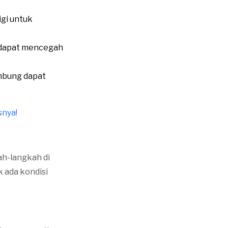
igi untuk
i dapat mencegah
ambung dapat
snya!
ah-langkah di
k ada kondisi