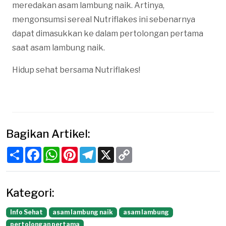
meredakan asam lambung naik. Artinya,
mengonsumsi sereal Nutriflakes ini sebenarnya
dapat dimasukkan ke dalam pertolongan pertama
saat asam lambung naik.
Hidup sehat bersama Nutriflakes!
Bagikan Artikel:
Share
Facebook
WhatsApp
Pinterest
Telegram
X
Copy
Link
Kategori:
Info Sehat
asam lambung naik
asam lambung
pertolongan pertama