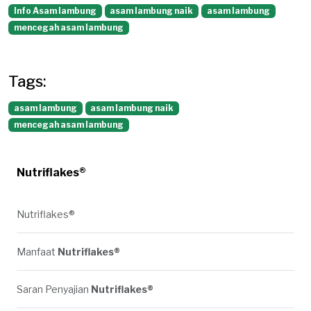
Info Asam lambung
asam lambung naik
asam lambung
mencegah asam lambung
Tags:
asam lambung
asam lambung naik
mencegah asam lambung
Nutriflakes®
Nutriflakes®
Manfaat
Nutriflakes®
Saran Penyajian
Nutriflakes®