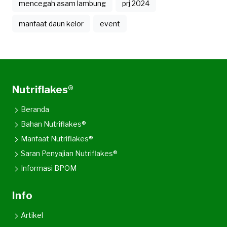
mencegah asam lambung
prj 2024
manfaat daun kelor
event
Nutriflakes®
Beranda
Bahan Nutriflakes®
Manfaat Nutriflakes®
Saran Penyajian Nutriflakes®
Informasi BPOM
Info
Artikel