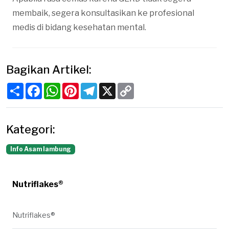
membaik, segera konsultasikan ke profesional
medis di bidang kesehatan mental.
Bagikan Artikel:
Share
Facebook
WhatsApp
Pinterest
Telegram
X
Copy
Link
Kategori:
Info Asam lambung
Nutriflakes®
Nutriflakes®