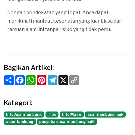
Dengan pendekatan yang tepat, Anda dapat
menikmati manfaat kesehatan yang luar biasa dari
ramuan alami ini tanpa risiko yang tidak perlu.
Bagikan Artikel:
Share
Facebook
WhatsApp
Pinterest
Telegram
X
Copy
Link
Kategori:
Info Asam lambung
Tips
Info Maag
asam lambung naik
asam lambung
penyebab asam lambung naik