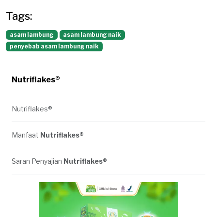
Tags:
asam lambung
asam lambung naik
penyebab asam lambung naik
Nutriflakes®
Nutriflakes®
Manfaat
Nutriflakes®
Saran Penyajian
Nutriflakes®