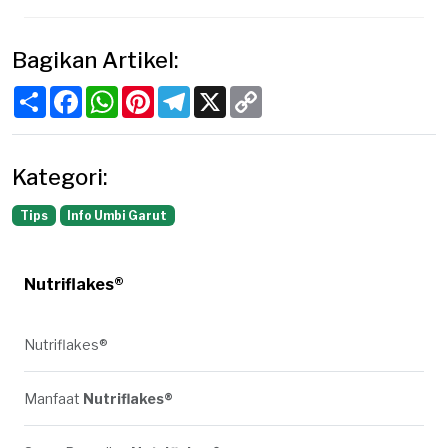
Bagikan Artikel:
Share
Facebook
WhatsApp
Pinterest
Telegram
X
Copy
Link
Kategori:
Tips
Info Umbi Garut
Nutriflakes®
Nutriflakes®
Manfaat
Nutriflakes®