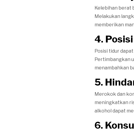
Kelebihan berat
Melakukan langk
memberikan manfa
4. Posis
Posisi tidur dap
Pertimbangkan un
menambahkan ban
5. Hinda
Merokok dan kons
meningkatkan ri
alkohol dapat m
6. Kons