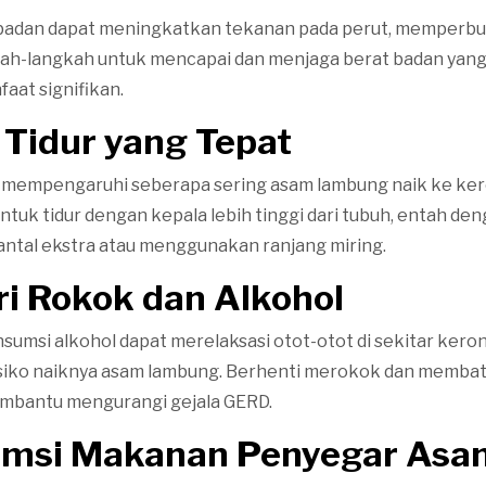
 badan dapat meningkatkan tekanan pada perut, memperbur
ah-langkah untuk mencapai dan menjaga berat badan yang
at signifikan.
i Tidur yang Tepat
at mempengaruhi seberapa sering asam lambung naik ke k
tuk tidur dengan kepala lebih tinggi dari tubuh, entah de
tal ekstra atau menggunakan ranjang miring.
ri Rokok dan Alkohol
umsi alkohol dapat merelaksasi otot-otot di sekitar ker
siko naiknya asam lambung. Berhenti merokok dan membat
embantu mengurangi gejala GERD.
umsi Makanan Penyegar Asa