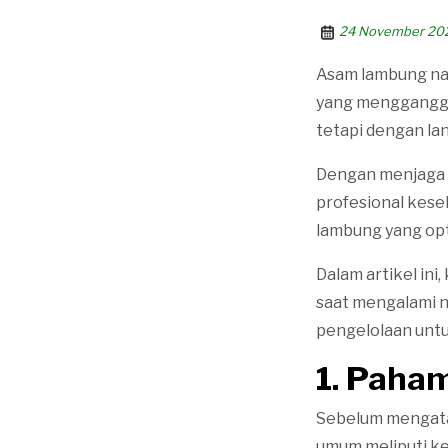
24 November 20
Asam lambung nai
yang mengganggu
tetapi dengan la
Dengan menjaga p
profesional kes
lambung yang opt
Dalam artikel in
saat mengalami 
pengelolaan untu
1. Paha
Sebelum mengata
umum meliputi ke