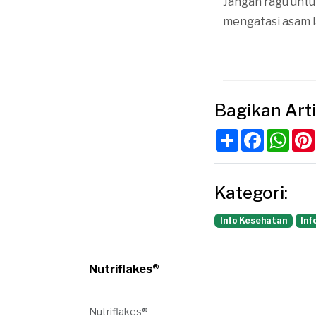
Jangan ragu untu
mengatasi asam 
Bagikan Arti
Share
Faceboo
Wha
Kategori:
Info Kesehatan
Inf
Nutriflakes®
Nutriflakes®