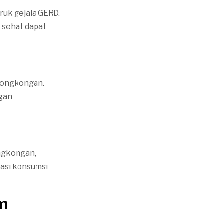
uk gejala GERD.
 sehat dapat
erongkongan.
ngan
ongkongan,
asi konsumsi
m