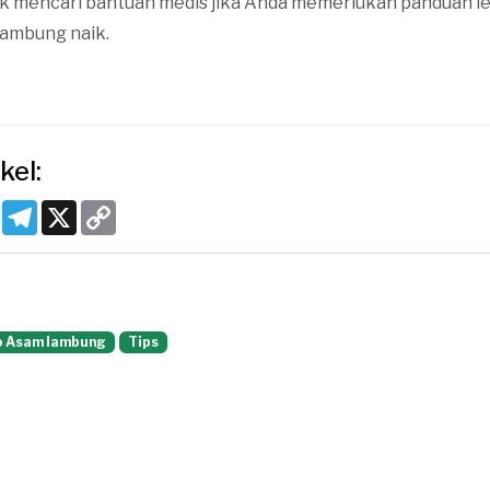
k mencari bantuan medis jika Anda memerlukan panduan leb
lambung naik.
kel:
k
tsApp
Pinterest
Telegram
X
Copy
Link
o Asam lambung
Tips