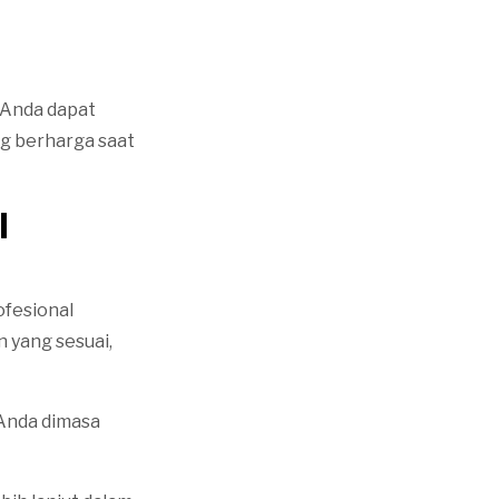
 Anda dapat
g berharga saat
l
ofesional
 yang sesuai,
Anda dimasa