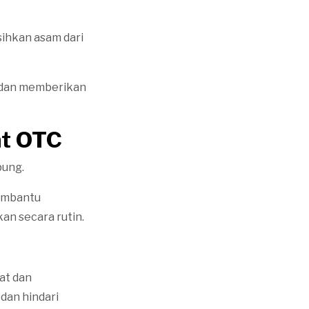
ihkan asam dari
 dan memberikan
at OTC
bung.
membantu
n secara rutin.
at dan
 dan hindari