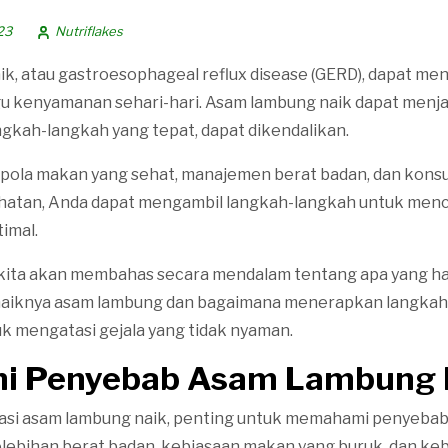
23
Nutriflakes
k, atau gastroesophageal reflux disease (GERD), dapat me
 kenyamanan sehari-hari. Asam lambung naik dapat menja
ngkah-langkah yang tepat, dapat dikendalikan.
ola makan yang sehat, manajemen berat badan, dan konsu
ehatan, Anda dapat mengambil langkah-langkah untuk men
imal.
i, kita akan membahas secara mendalam tentang apa yang ha
naiknya asam lambung dan bagaimana menerapkan langkah
k mengatasi gejala yang tidak nyaman.
mi Penyebab Asam Lambung 
si asam lambung naik, penting untuk memahami penyeba
lebihan berat badan, kebiasaan makan yang buruk, dan keb