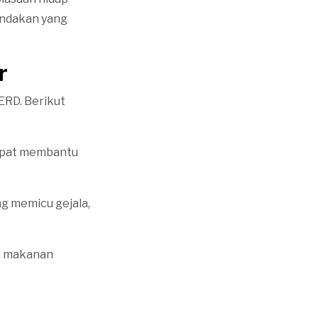
tindakan yang
r
ERD. Berikut
 dapat membantu
g memicu gejala,
a makanan