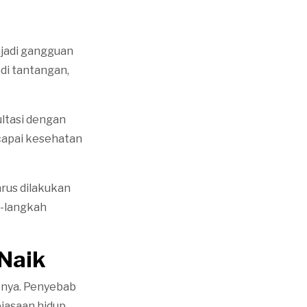
njadi gangguan
di tantangan,
ltasi dengan
capai kesehatan
rus dilakukan
-langkah
Naik
bnya. Penyebab
iasaan hidup