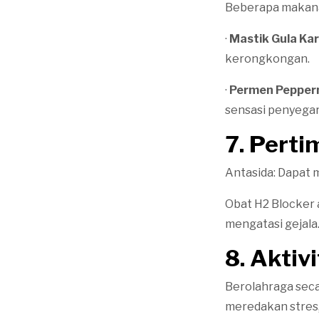
Beberapa makan
·
Mastik Gula Kar
kerongkongan.
·
Permen Pepperm
sensasi penyegar
7. Pert
Antasida: Dapat
Obat H2 Blocker
mengatasi gejala
8. Aktiv
Berolahraga seca
meredakan stres, 