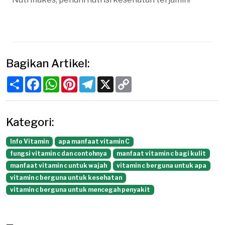
Bagikan Artikel:
Share
Facebook
WhatsApp
Pinterest
Telegram
X
Copy
Link
Kategori:
Info Vitamin
apa manfaat vitamin C
fungsi vitamin c dan contohnya
manfaat vitamin c bagi kulit
manfaat vitamin c untuk wajah
vitamin c berguna untuk apa
vitamin c berguna untuk kesehatan
vitamin c berguna untuk mencegah penyakit