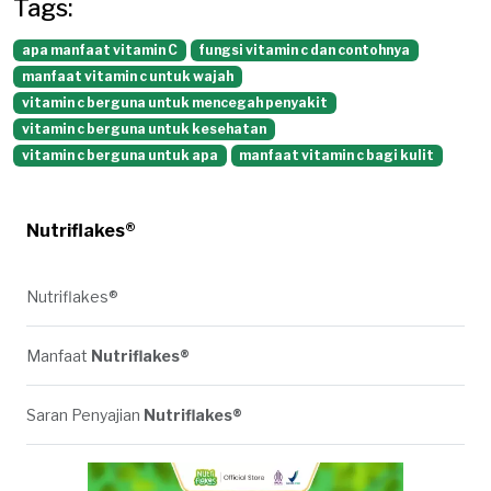
Tags:
apa manfaat vitamin C
fungsi vitamin c dan contohnya
manfaat vitamin c untuk wajah
vitamin c berguna untuk mencegah penyakit
vitamin c berguna untuk kesehatan
vitamin c berguna untuk apa
manfaat vitamin c bagi kulit
Nutriflakes®
Nutriflakes®
Manfaat
Nutriflakes®
Saran Penyajian
Nutriflakes®