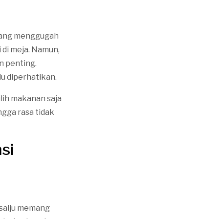
n yang menggugah
i di meja. Namun,
n penting.
u diperhatikan.
lih makanan saja
gga rasa tidak
si
i salju memang