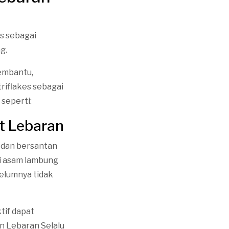
es sebagai
g.
embantu,
iflakes sebagai
seperti:
t Lebaran
 dan bersantan
ti asam lambung
belumnya tidak
tif dapat
n Lebaran Selalu