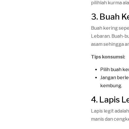
pilihlah kurma al
3. Buah K
Buah kering seper
Lebaran. Buah-bu
asam sehingga a
Tips konsumsi:
Pilih buah k
Jangan berle
kembung.
4. Lapis 
Lapis legit adala
manis dan cengk