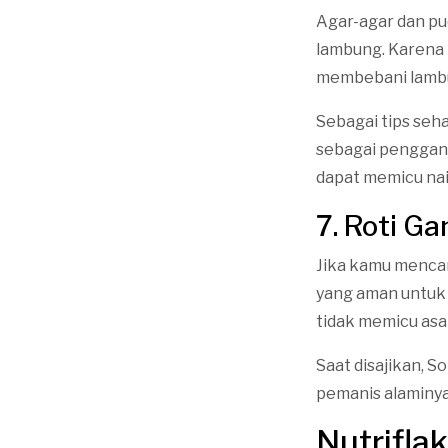
Agar-agar dan pu
lambung. Karena 
membebani lamb
Sebagai tips seh
sebagai penggant
dapat memicu na
7. Roti G
Jika kamu mencari
yang aman untuk 
tidak memicu as
Saat disajikan, 
pemanis alaminya.
Nutrifla