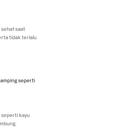
n sehat saat
ta tidak terlalu
samping seperti
 seperti kayu
ambung.