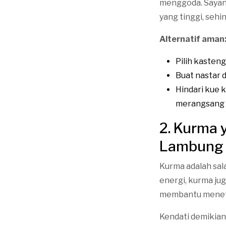
menggoda. Sayang
yang tinggi, seh
Alternatif aman
Pilih kasteng
Buat nastar 
Hindari kue 
merangsang 
2. Kurma 
Lambung
Kurma adalah sala
energi, kurma ju
membantu menet
Kendati demikian