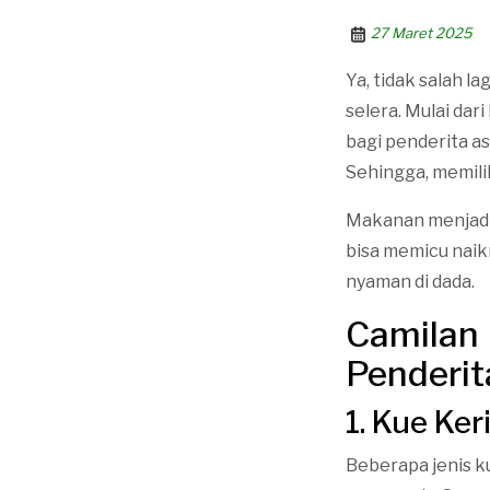
27 Maret 2025
Ya, tidak salah 
selera. Mulai dar
bagi penderita a
Sehingga, memili
Makanan menjadi 
bisa memicu naik
nyaman di dada.
Camilan
Penderi
1. Kue Ke
Beberapa jenis ku