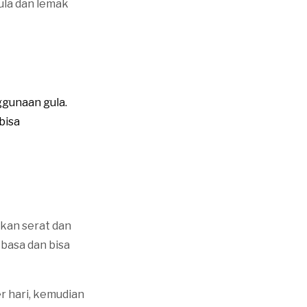
ula dan lemak
ggunaan gula.
bisa
akan serat dan
 basa dan bisa
r hari, kemudian