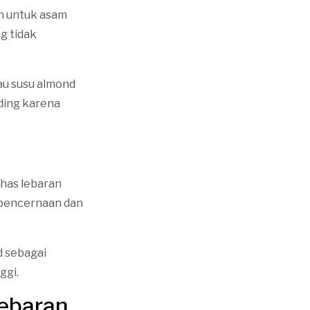
an untuk asam
g tidak
au susu almond
ding karena
khas lebaran
 pencernaan dan
d sebagai
ggi.
Lebaran