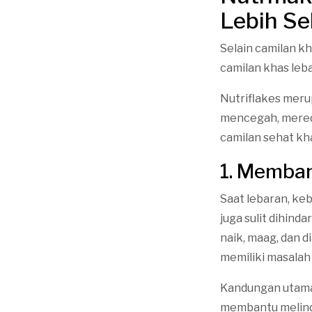
Lebih Se
Selain camilan k
camilan khas leb
Nutriflakes meru
mencegah, mered
camilan sehat kh
1. Memban
Saat lebaran, ke
juga sulit dihin
naik, maag, dan 
memiliki masalah i
Kandungan utama 
membantu melindu