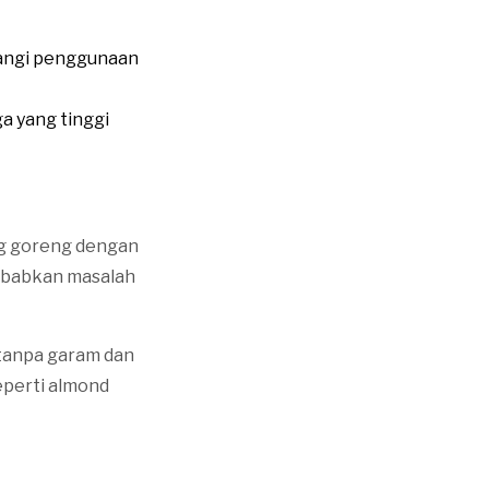
urangi penggunaan
a yang tinggi
ng goreng dengan
ebabkan masalah
 tanpa garam dan
seperti almond