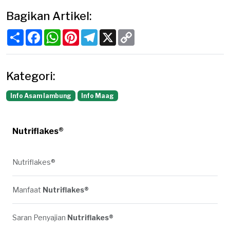
Bagikan Artikel:
Share
Facebook
WhatsApp
Pinterest
Telegram
X
Copy
Link
Kategori:
Info Asam lambung
Info Maag
Nutriflakes®
Nutriflakes®
Manfaat
Nutriflakes®
Saran Penyajian
Nutriflakes®