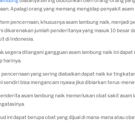
lambung
biasanya sering dibutuhkan oleh orang-orang yang
aan. Apalagi orang yang memang mengidap penyakit asam 
tem pencernaan, khususnya asam lambung naik, menjadi p
ini dikarenakan jumlah penderitanya yang masuk 10 besar 
t di Indonesia.
 tidak segera ditangani gangguan asam lambung naik ini dap
ap harinya.
 pencernaan yang sering diabaikan dapat naik ke tingkatan
ini sendiri bisa mengancam nyawa jika dibiarkan terus-mene
 penderita asam lambung naik memerlukan obat sakit asam
gatasinya.
ud ini dapat berupa obat yang dijual di mana-mana atau oba