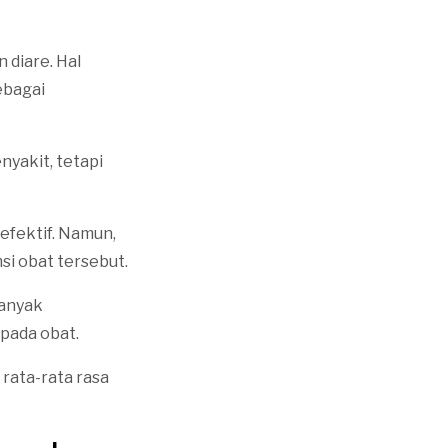
n diare. Hal
ebagai
yakit, tetapi
efektif. Namun,
i obat tersebut.
banyak
pada obat.
 rata-rata rasa