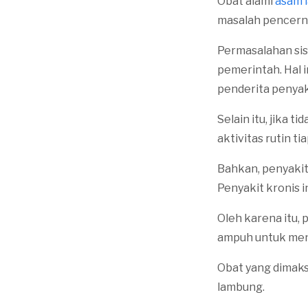
Obat alami
asam 
masalah pencern
Permasalahan sis
pemerintah. Hal 
penderita penyaki
Selain itu, jika
aktivitas rutin ti
Bahkan, penyakit
Penyakit kronis 
Oleh karena itu,
ampuh untuk men
Obat yang dimaks
lambung.