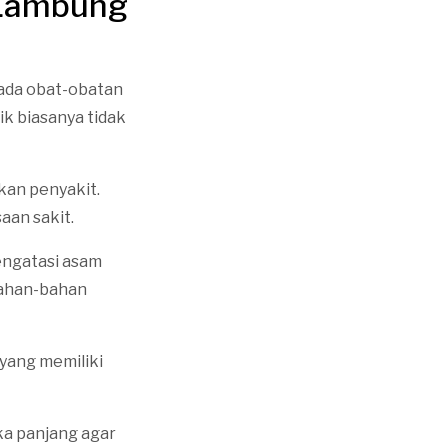
 Lambung
pada obat-obatan
ik biasanya tidak
an penyakit.
aan sakit.
mengatasi asam
bahan-bahan
yang memiliki
a panjang agar