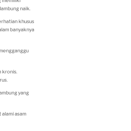
 memiliki
lambung naik.
erhatian khusus
dalam banyaknya
at mengganggu
 kronis.
rus.
 lambung yang
t alami asam