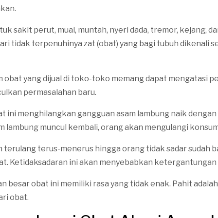
nkan.
tuk sakit perut, mual, muntah, nyeri dada, tremor, kejang, da
ari tidak terpenuhinya zat (obat) yang bagi tubuh dikenali s
 obat yang dijual di toko-toko memang dapat mengatasi pen
ulkan permasalahan baru.
at ini menghilangkan gangguan asam lambung naik dengan 
am lambung muncul kembali, orang akan mengulangi konsums
n terulang terus-menerus hingga orang tidak sadar sudah 
t. Ketidaksadaran ini akan menyebabkan ketergantungan 
an besar obat ini memiliki rasa yang tidak enak. Pahit adalah
ari obat.