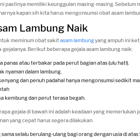
 ini pastinya memiliki keunggulan masing-masing. Sebelu
benarnya kapan sih kita harus mengonsumsi obat asam lambun
Asam Lambung Naik
untuk meminum obat sakit
asam lambung
yang ampuh ini ket
-gejalanya. Berikut beberapa gejala asam lambung naik:
a panas atau terbakar pada perut bagian atas (ulu hati).
ak nyaman dalam lambung.
kenyang dan penuh padahal hanya mengonsumsi sedikit ma
ntah
a kembung dan perut terasa begah.
pa gejala di bawah ini adalah keadaan yang memerlukan p
nan yang cepat harus segera dilakukan.
 sama selalu berulang-ulang bagi orang dengan usia di atas 