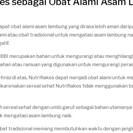
kes sebagai Obat Alami Asam
rdapat obat alami asam lambung yang dirasa lebih aman dari
ami atau obat tradisional untuk mengatasi asam lambung na
atif.
KBBI merupakan bahan untuk mengurangi atau menghilangk
bahan atau ramuan yang digunakan untuk mengurangi peras
nisi di atas, Nutriflakes dapat menjadi obat alami untuk 
 dikarenakan sereal sehat Nutriflakes tidak menggunakan 
ah sereal sehat dengan umbi garut sebagai bahan utamanya 
uk mengatasi asam lambung naik.
 obat tradisional memang membutuhkan waktu dengan jangk