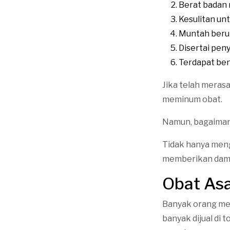
Berat badan 
Kesulitan un
Muntah beru
Disertai pen
Terdapat ben
Jika telah merasa
meminum obat.
Namun, bagaimana
Tidak hanya meng
memberikan dampa
Obat As
Banyak orang me
banyak dijual di 