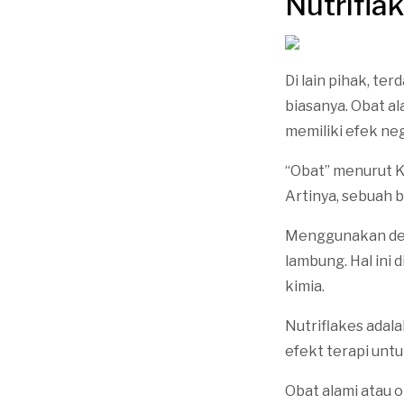
Nutrifla
Di lain pihak, te
biasanya. Obat al
memiliki efek neg
“Obat” menurut 
Artinya, sebuah 
Menggunakan defi
lambung. Hal ini
kimia.
Nutriflakes adal
efekt terapi unt
Obat alami atau