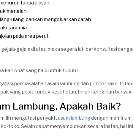
menurun tanpa alasan.
tuk menelan.
lang-ulang, bahkan mengeluarkan darah.
yakit anemia.
jolan pada area perut.
 gejala-gejala di atas, maka segera lah berkonsultasi deng
 kah obat yang baik untuk tubuh?
atasi permasalahan asam lambung dan pencernaan, tetapi
k yang positif untuk kesehatan. Inilah keinginan banyak 
am Lambung, Apakah Baik?
milih mengatasi penyakit
asam lambung
dengan meminum 
toko-toko. Selain dapat menyembuhkan secara instan, hal in