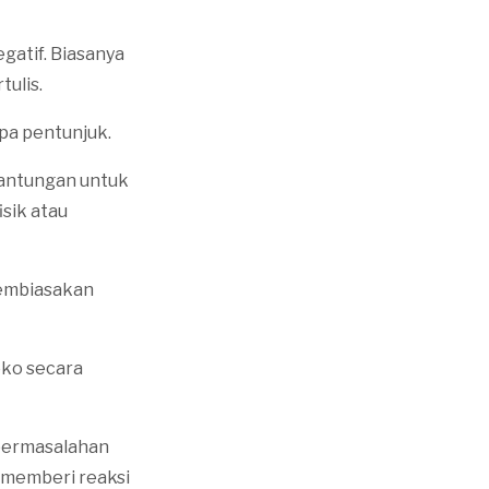
gatif. Biasanya
tulis.
pa pentunjuk.
antungan untuk
sik atau
membiasakan
oko secara
 permasalahan
 memberi reaksi