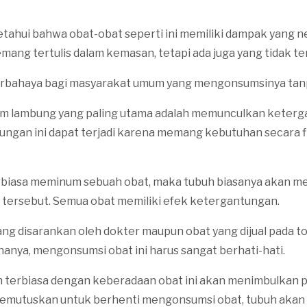
etahui bahwa obat-obat seperti ini memiliki dampak yang ne
ang tertulis dalam kemasan, tetapi ada juga yang tidak ter
berbahaya bagi masyarakat umum yang mengonsumsinya tan
m lambung yang paling utama adalah memunculkan keterg
ungan ini dapat terjadi karena memang kebutuhan secara fi
terbiasa meminum sebuah obat, maka tubuh biasanya akan 
tersebut. Semua obat memiliki efek ketergantungan.
ng disarankan oleh dokter maupun obat yang dijual pada t
nanya, mengonsumsi obat ini harus sangat berhati-hati.
h terbiasa dengan keberadaan obat ini akan menimbulkan
memutuskan untuk berhenti mengonsumsi obat, tubuh akan