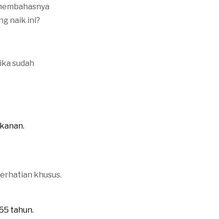
m membahasnya
g naik ini?
ika sudah
kanan.
erhatian khusus.
55 tahun.