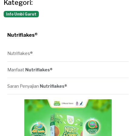
Kategori:
Info Umbi Garut
Nutriflakes®
Nutriflakes®
Manfaat
Nutriflakes®
Saran Penyajian
Nutriflakes®