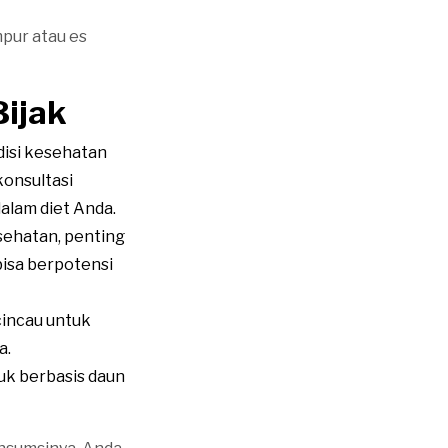
pur atau es
ijak
disi kesehatan
onsultasi
lam diet Anda.
sehatan, penting
isa berpotensi
cincau untuk
a.
uk berbasis daun