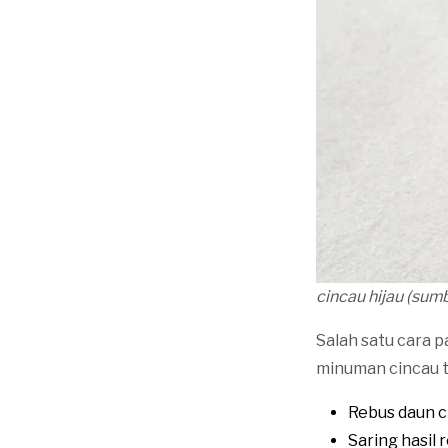
cincau hijau (sum
Salah satu cara 
minuman cincau t
Rebus daun c
Saring hasil 