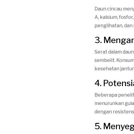
Daun cincau meng
A, kalsium, fosfo
penglihatan, dan
3. Menga
Serat dalam dau
sembelit. Konsum
kesehatan jantun
4. Potens
Beberapa peneli
menurunkan gula 
dengan resistensi
5. Menye