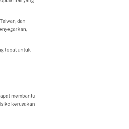
 popularitas yang
 Taiwan, dan
menyegarkan,
ng tepat untuk
g dapat membantu
risiko kerusakan