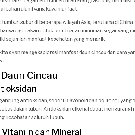
 dikenal sebagai daun cincau hijau atau grass jelly, memiliki
i bahan alami yang kaya manfaat.
 tumbuh subur di beberapa wilayah Asia, terutama di China,
n hanya digunakan untuk pembuatan minuman segar yang 
liki sejumlah manfaat kesehatan yang menarik.
, kita akan mengeksplorasi manfaat daun cincau dan cara ya
a.
 Daun Cincau
ntioksidan
andung antioksidan, seperti flavonoid dan polifenol, yan
bebas dalam tubuh. Antioksidan dikenal dapat mengurangi 
g kesehatan seluruh tubuh.
 Vitamin dan Mineral