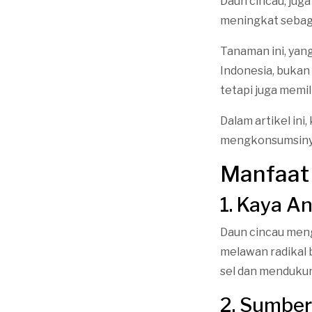
Daun cincau, juga
meningkat sebaga
Tanaman ini, yang
Indonesia, buka
tetapi juga memi
Dalam artikel ini
mengkonsumsiny
Manfaat
1. Kaya A
Daun cincau meng
melawan radikal 
sel dan mendukun
2. Sumber