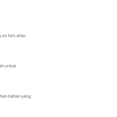
 es teh, atau
ah untuk
ahan bahan yang