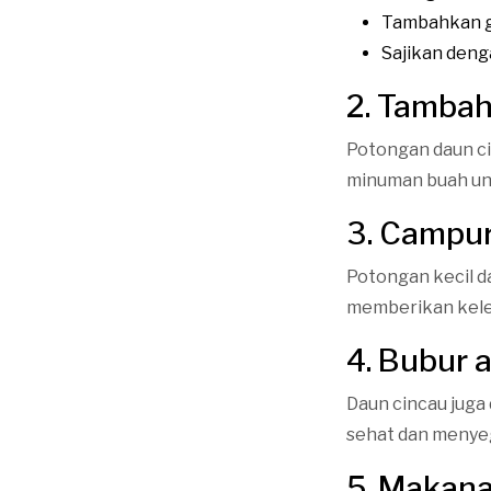
Tambahkan gu
Sajikan deng
2. Tamba
Potongan daun ci
minuman buah un
3. Campur
Potongan kecil d
memberikan kelez
4. Bubur 
Daun cincau juga
sehat dan menye
5. Makan