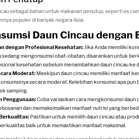
cau sebagai bahan untuk makanan penutup, seperti es cam
mnya populer di banyak negara Asia.
nsumsi Daun Cincau dengan B
an dengan Profesional Kesehatan:
Jika Anda memiliki kon
u sedang mengonsumsi obat-obatan, disarankan untuk berk
sional kesehatan sebelum menambahkan daun cincau ke da
cara Moderat:
Meskipun daun cincau memiliki manfaat ke
nsumsinya secara moderat. Kelebihan konsumsi apa pun b
k samping.
am Penggunaan:
Coba variasikan cara mengkonsumsi daun 
bosanan dan memaksimalkan manfaat nutrisi yang berbed
 Berkualitas:
Pastikan untuk memilih daun cincau atau prod
berkualitas baik untuk memastikan manfaat maksimal.