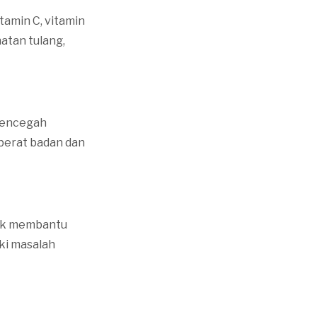
tamin C, vitamin
hatan tulang,
mencegah
berat badan dan
tuk membantu
ki masalah