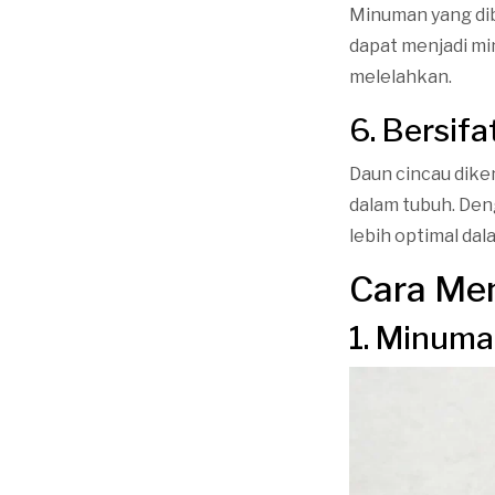
Minuman yang dib
dapat menjadi min
melelahkan.
6. Bersifa
Daun cincau dike
dalam tubuh. Deng
lebih optimal da
Cara Me
1. Minuma