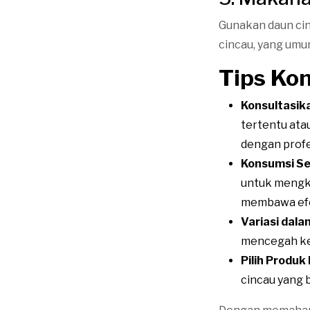
Gunakan daun cin
cincau, yang umu
Tips Ko
Konsultasik
tertentu ata
dengan profe
Konsumsi Se
untuk mengko
membawa efe
Variasi dal
mencegah ke
Pilih Produk
cincau yang 