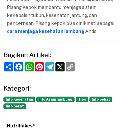
Pisang Kepok membantu menjaga sistem
kekebalan tubuh, kesehatan jantung, dan
pencernaan. Pisang kepok bisa dinikmati sebagai
cara menjaga kesehatan lambung
Anda.
Bagikan Artikel:
Share
Facebook
WhatsApp
Pinterest
Telegram
X
Copy
Link
Kategori:
Info Kesehatan
Info Asam lambung
Tips
Info Sehat
Info Serat
Nutriflakes®