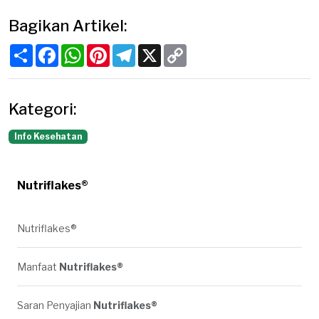
Bagikan Artikel:
Share
Facebook
WhatsApp
Pinterest
Telegram
X
Copy
Link
Kategori:
Info Kesehatan
Nutriflakes®
Nutriflakes®
Manfaat
Nutriflakes®
Saran Penyajian
Nutriflakes®