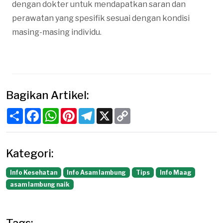
dengan dokter untuk mendapatkan saran dan
perawatan yang spesifik sesuai dengan kondisi
masing-masing individu.
Bagikan Artikel:
Share
Facebook
WhatsApp
Pinterest
Telegram
X
Copy
Link
Kategori:
Info Kesehatan
Info Asam lambung
Tips
Info Maag
asam lambung naik
Tags: