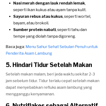
Nasi merah dengan lauk rendah lemak
,
seperti ikan kukus atau ayam tanpa kulit.
Sayuran rebus atau kukus
, seperti wortel,
bayam, atau brokoli.
Sumber protein nabati
, seperti tahu dan
tempe yang diolah tanpa digoreng.
Baca juga
:
Menu Sahur Sehat Sebulan Penuh untuk
Penderita Asam Lambung
5. Hindari Tidur Setelah Makan
Setelah makan malam, beri jeda waktu sekitar 2-3
jam sebelum tidur. Tidur terlalu cepat setelah makan
dapat menyebabkan refluks asam lambung yang
mengganggu kenyamanan.
6. Nutriflakes sebagai Alternatif