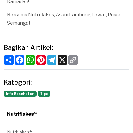
Ramadan!
Bersama Nutriflakes, Asam Lambung Lewat, Puasa
Semangat!
Bagikan Artikel:
Share
Facebook
WhatsApp
Pinterest
Telegram
X
Copy
Link
Kategori:
Info Kesehatan
Tips
Nutriflakes®
Nutriflakes®