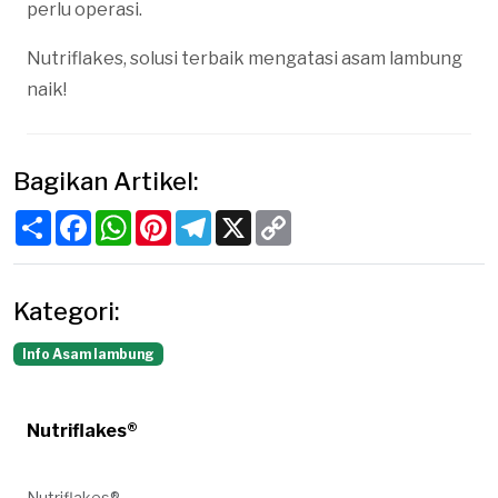
perlu operasi.
Nutriflakes, solusi terbaik mengatasi asam lambung
naik!
Bagikan Artikel:
Share
Facebook
WhatsApp
Pinterest
Telegram
X
Copy
Link
Kategori:
Info Asam lambung
Nutriflakes®
Nutriflakes®