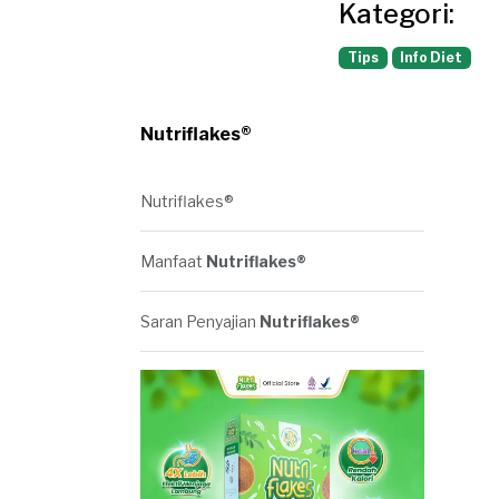
Kategori:
Tips
Info Diet
Nutriflakes®
Nutriflakes®
Manfaat
Nutriflakes®
Saran Penyajian
Nutriflakes®