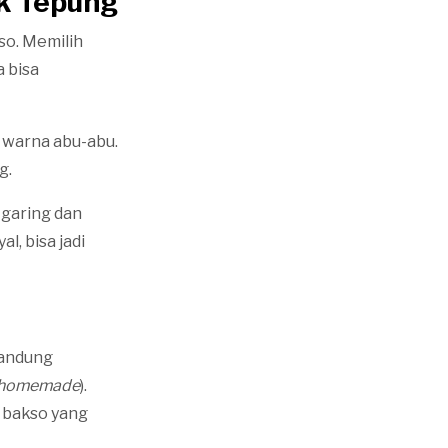
k Tepung
so. Memilih
 bisa
 warna abu-abu.
g.
 garing dan
l, bisa jadi
gandung
homemade
).
i bakso yang