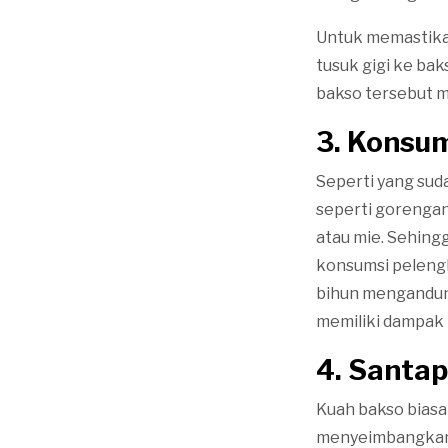
Untuk memastika
tusuk gigi ke bak
bakso tersebut me
3. Konsum
Seperti yang suda
seperti gorengan,
atau mie. Sehing
konsumsi pelengk
bihun mengandun
memiliki dampak 
4. Santa
Kuah bakso biasan
menyeimbangkan e