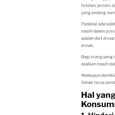
tetelan, jeroan,
yang sedang menj
Padahal, ada sal
masih dalam porsi
adalah diet di m
lemak.
Bagi orang yang 
asalkan masih da
Walaupun demikia
Simak terus pemba
Hal yan
Konsums