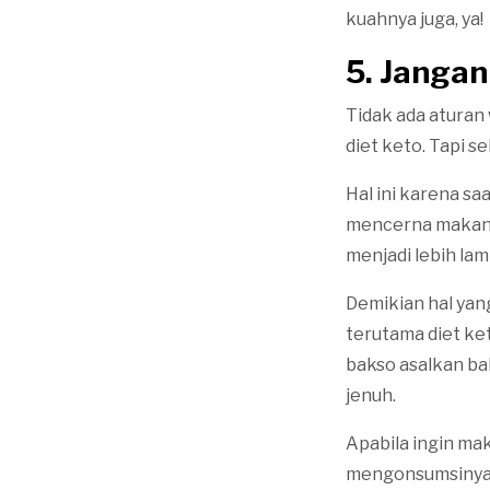
kuahnya juga, ya!
5. Janga
Tidak ada aturan
diet keto. Tapi s
Hal ini karena sa
mencerna makanan
menjadi lebih la
Demikian hal yan
terutama diet ke
bakso asalkan b
jenuh.
Apabila ingin ma
mengonsumsinya s