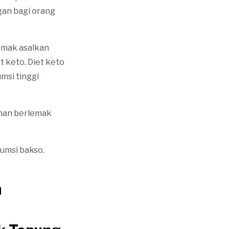
gan bagi orang
emak asalkan
et keto. Diet keto
msi tinggi
anan berlemak
umsi bakso.
m