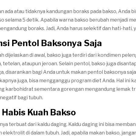
n ada atau tidaknya kandungan boraks pada bakso, Anda 
so selama 5 detik. Apabila warna bakso berubah menjadi mer
ngandung boraks. Jadi, Anda harus selektif dan hati-hati, y
si Pentol Baksonya Saja
h dijelaskan di awal, bakso juga terdiri dari kondimen pele
 tetelan, ataupun jeroan. Selain pentol, bakso juga disant
ga, disarankan bagi Anda untuk makan pentol baksonya saja
apnya juga, bisa mengganggu program diet Anda. Hal ini k
g karbohidrat sementara gorengan mengandung lemak tr
negatif bagi tubuh.
p Habis Kuah Bakso
ya terbuat dari kaldu daging. Kaldu daging ini bisa memban
lektrolit di dalam tubuh. Jadi, apabila makan bakso, janga