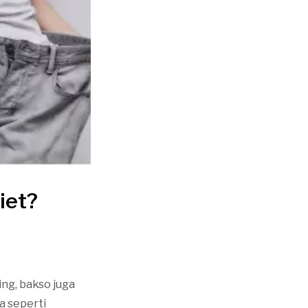
iet?
ing, bakso juga
 seperti