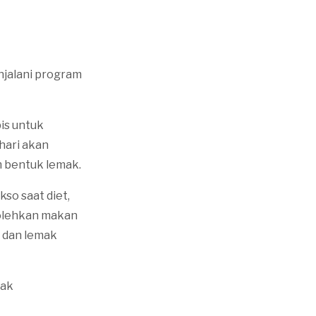
njalani program
bis untuk
hari akan
m bentuk lemak.
so saat diet,
bolehkan makan
 dan lemak
dak