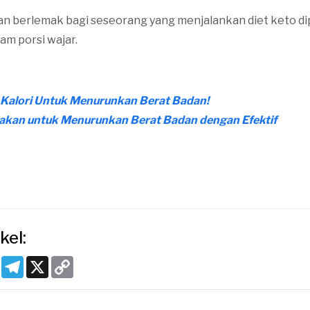
n berlemak bagi seseorang yang menjalankan diet keto di
am porsi wajar.
 Kalori Untuk Menurunkan Berat Badan!
akan untuk Menurunkan Berat Badan dengan Efektif
kel:
k
tsApp
Pinterest
Telegram
X
Copy
Link