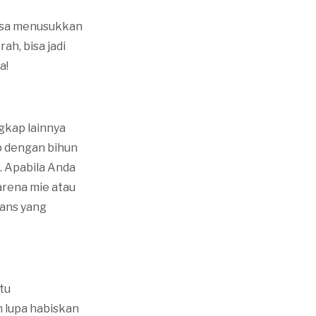
bisa menusukkan
ah, bisa jadi
a!
ngkap lainnya
ap dengan bihun
. Apabila Anda
arena mie atau
ans yang
tu
n lupa habiskan