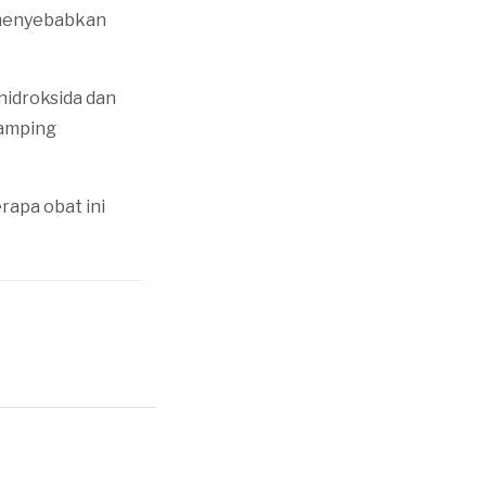
 menyebabkan
hidroksida dan
samping
rapa obat ini