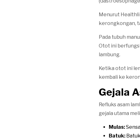
(Gastroesophageal
Menurut Healthli
kerongkongan, t
Pada tubuh manus
Otot ini berfun
lambung.
Ketika otot ini l
kembali ke kero
Gejala 
Refluks asam la
gejala utama meli
Mulas:
Sensas
Batuk:
Batuk