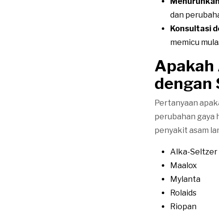
Menurunkan 
dan perubah
Konsultasi 
memicu mulas
Apakah
dengan 
Pertanyaan apaka
perubahan gaya h
penyakit asam la
Alka-Seltzer
Maalox
Mylanta
Rolaids
Riopan