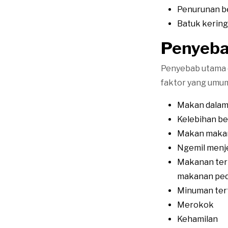
Penurunan be
Batuk kering
Penyeb
Penyebab utama d
faktor yang umum
Makan dalam 
Kelebihan be
Makan makan
Ngemil menje
Makanan tert
makanan ped
Minuman tert
Merokok
Kehamilan