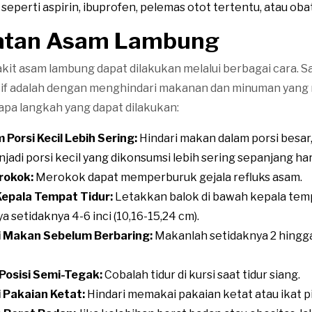
seperti aspirin, ibuprofen, pelemas otot tertentu, atau oba
atan Asam Lambung
it asam lambung dapat dilakukan melalui berbagai cara. Sa
tif adalah dengan menghindari makanan dan minuman yang 
rapa langkah yang dapat dilakukan:
Porsi Kecil Lebih Sering:
Hindari makan dalam porsi besar,
adi porsi kecil yang dikonsumsi lebih sering sepanjang har
rokok:
Merokok dapat memperburuk gejala refluks asam.
epala Tempat Tidur:
Letakkan balok di bawah kepala temp
 setidaknya 4-6 inci (10,16-15,24 cm).
 Makan Sebelum Berbaring:
Makanlah setidaknya 2 hingg
Posisi Semi-Tegak:
Cobalah tidur di kursi saat tidur siang.
 Pakaian Ketat:
Hindari memakai pakaian ketat atau ikat p