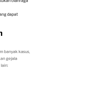
akukan olahraga
ang dapat
h
m banyak kasus,
an gejala
lain: