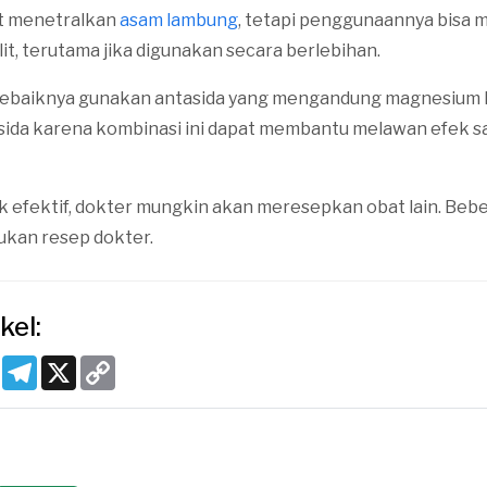
at menetralkan
asam lambung
, tetapi penggunaannya bisa
it, terutama jika digunakan secara berlebihan.
 sebaiknya gunakan antasida yang mengandung magnesium 
sida karena kombinasi ini dapat membantu melawan efek 
ak efektif, dokter mungkin akan meresepkan obat lain. Bebe
kan resep dokter.
kel:
k
tsApp
Pinterest
Telegram
X
Copy
Link