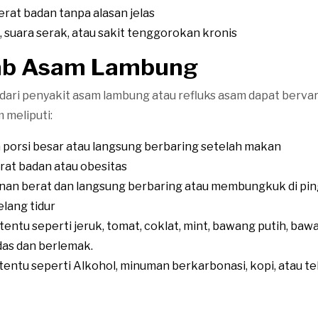
rat badan tanpa alasan jelas
, suara serak, atau sakit tenggorokan kronis
ab Asam Lambung
ari penyakit asam lambung atau refluks asam dapat bervar
 meliputi:
porsi besar atau langsung berbaring setelah makan
rat badan atau obesitas
an berat dan langsung berbaring atau membungkuk di pi
lang tidur
entu seperti jeruk, tomat, coklat, mint, bawang putih, baw
as dan berlemak.
entu seperti Alkohol, minuman berkarbonasi, kopi, atau te