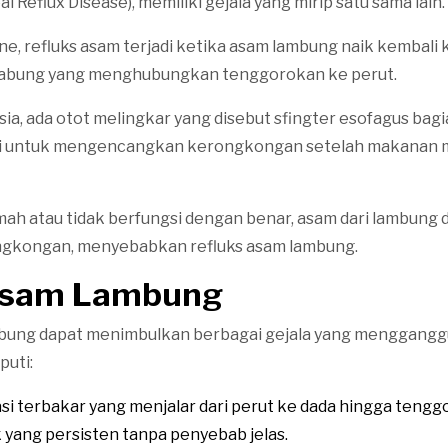
 Reflux Disease), memiliki gejala yang mirip satu sama lain.
ne, refluks asam terjadi ketika asam lambung naik kembali 
abung yang menghubungkan tenggorokan ke perut.
ia, ada otot melingkar yang disebut sfingter esofagus bagi
gsi untuk mengencangkan kerongkongan setelah makanan 
emah atau tidak berfungsi dengan benar, asam dari lambung 
ngkongan, menyebabkan refluks asam lambung.
Asam Lambung
mbung dapat menimbulkan berbagai gejala yang menggangg
puti:
i terbakar yang menjalar dari perut ke dada hingga tengg
 yang persisten tanpa penyebab jelas.