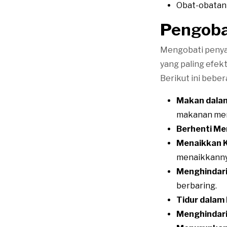
Obat-obatan 
Pengob
Mengobati penyak
yang paling efek
Berikut ini bebe
Makan dalam 
makanan menj
Berhenti Me
Menaikkan K
menaikkannya
Menghindari
berbaring.
Tidur dalam 
Menghindari