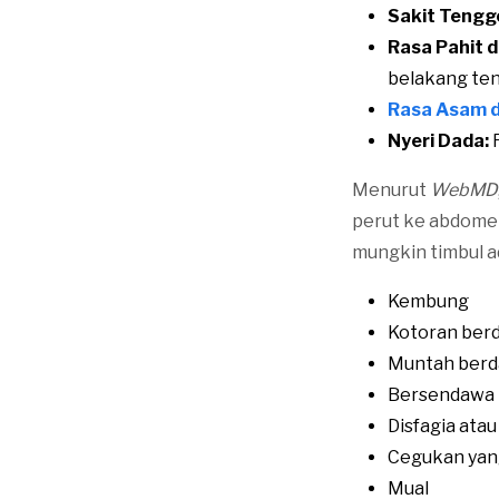
Sakit Tengg
Rasa Pahit 
belakang te
Rasa Asam d
Nyeri Dada:
R
Menurut
WebMD
perut ke abdomen 
mungkin timbul a
Kembung
Kotoran berd
Muntah berd
Bersendawa
Disfagia ata
Cegukan yang
Mual