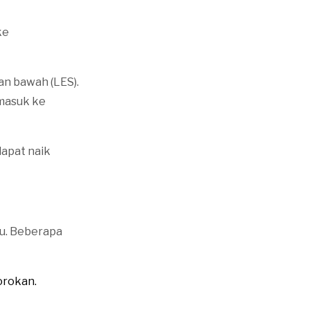
ke
an bawah (LES).
masuk ke
dapat naik
u. Beberapa
orokan.