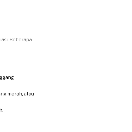
iasi. Beberapa
nggang
ang merah, atau
h.