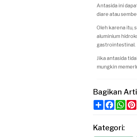
Antasida ini dap
diare atau sembel
Oleh karena itu,
aluminium hidrok
gastrointestinal.
Jika antasida tid
mungkin memerlu
Bagikan Arti
Share
Faceboo
Wha
Kategori: