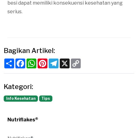
besi dapat memiliki konsekuensi kesehatan yang
serius.
Bagikan Artikel:
Share
Facebook
WhatsApp
Pinterest
Telegram
X
Copy
Link
Kategori:
Info Kesehatan
Tips
Nutriflakes®