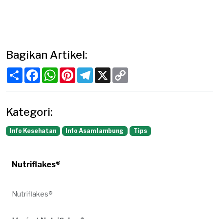
Bagikan Artikel:
Share
Facebook
WhatsApp
Pinterest
Telegram
X
Copy
Link
Kategori:
Info Kesehatan
Info Asam lambung
Tips
Nutriflakes®
Nutriflakes®