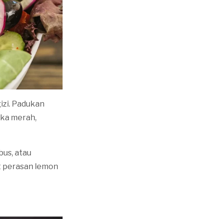
izi. Padukan
ika merah,
bus, atau
t perasan lemon