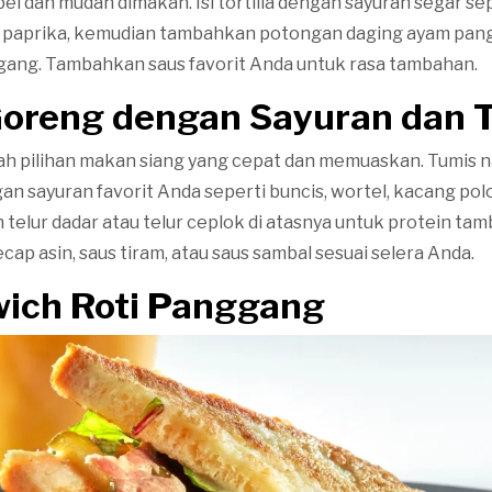
el dan mudah dimakan. Isi tortilla dengan sayuran segar sep
n paprika, kemudian tambahkan potongan daging ayam pang
gang. Tambahkan saus favorit Anda untuk rasa tambahan.
Goreng dengan Sayuran dan T
ah pilihan makan siang yang cepat dan memuaskan. Tumis na
an sayuran favorit Anda seperti buncis, wortel, kacang pol
telur dadar atau telur ceplok di atasnya untuk protein tam
p asin, saus tiram, atau saus sambal sesuai selera Anda.
wich Roti Panggang