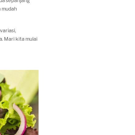
nda sepanjang
an mudah
ariasi,
 Mari kita mulai