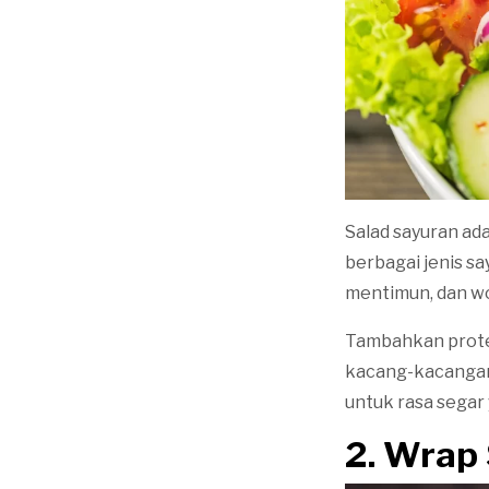
Salad sayuran ada
berbagai jenis sa
mentimun, dan wo
Tambahkan protei
kacang-kacangan 
untuk rasa segar
2. Wrap