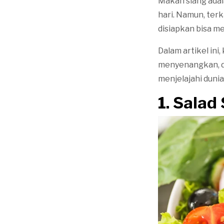
Makan siang adal
hari. Namun, ter
disiapkan bisa m
Dalam artikel in
menyenangkan, da
menjelajahi dunia
1. Sala