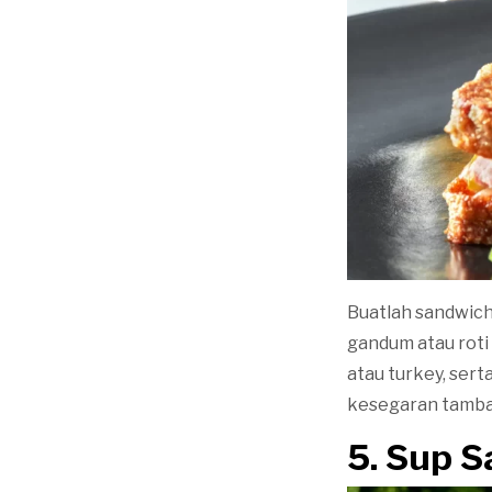
Buatlah sandwich 
gandum atau roti
atau turkey, ser
kesegaran tambah
5. Sup 