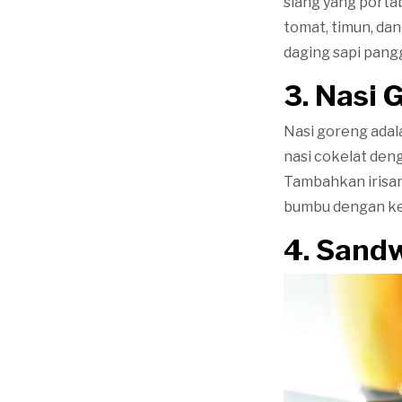
siang yang portab
tomat, timun, da
daging sapi pang
3. Nasi 
Nasi goreng adal
nasi cokelat deng
Tambahkan irisan 
bumbu dengan keca
4. Sand