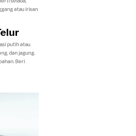
erti selada,
gang atau irisan
elur
si putih atau
ong, dan jagung.
bahan. Beri