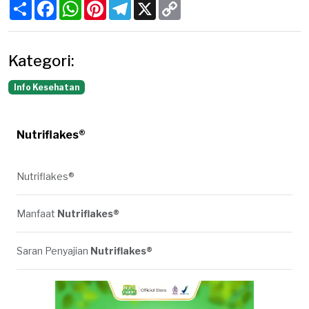
Share
Facebook
WhatsApp
Pinterest
Telegram
X
Copy
Link
Kategori:
Info Kesehatan
Nutriflakes®
Nutriflakes®
Manfaat
Nutriflakes®
Saran Penyajian
Nutriflakes®