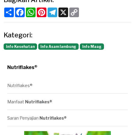
Share
Facebook
WhatsApp
Pinterest
Telegram
X
Copy
Link
Kategori:
Info Kesehatan
Info Asam lambung
Info Maag
Nutriflakes®
Nutriflakes®
Manfaat
Nutriflakes®
Saran Penyajian
Nutriflakes®