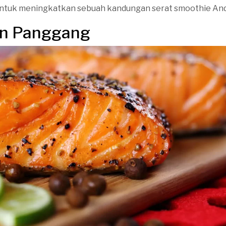
 untuk meningkatkan sebuah kandungan serat smoothie And
on Panggang