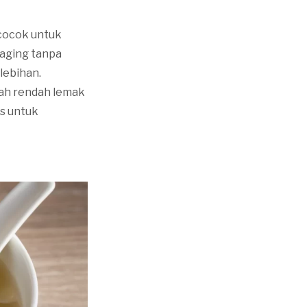
 cocok untuk
daging tanpa
lebihan.
ah rendah lemak
s untuk