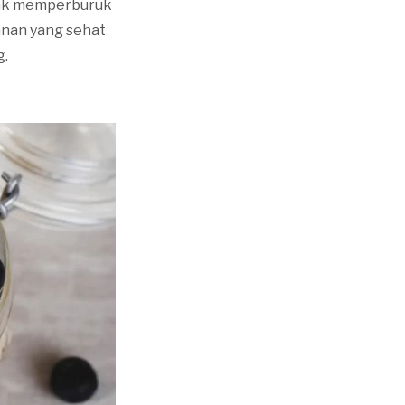
idak memperburuk
anan yang sehat
g.