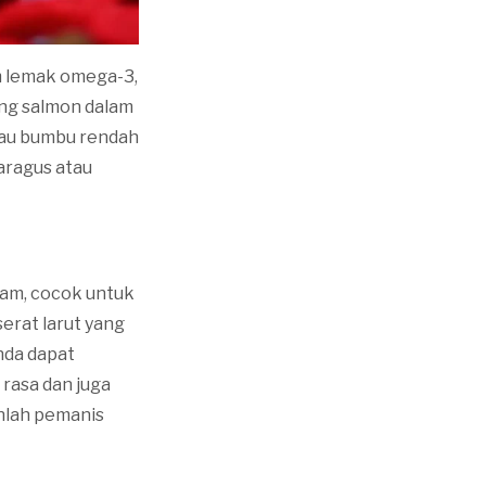
m lemak omega-3,
eng salmon dalam
tau bumbu rendah
aragus atau
sam, cocok untuk
erat larut yang
nda dapat
rasa dan juga
ihlah pemanis