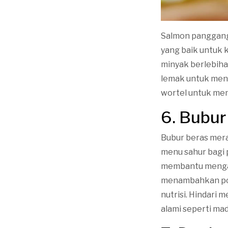
Salmon panggang 
yang baik untuk 
minyak berlebih
lemak untuk mena
wortel untuk men
6. Bubur
Bubur beras mera
menu sahur bagi 
membantu mengat
menambahkan pot
nutrisi. Hindari
alami seperti mad