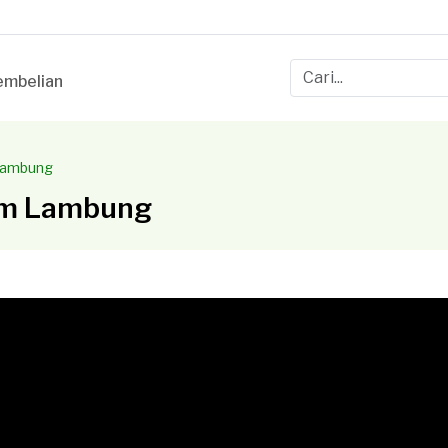
mbelian
Lambung
am Lambung