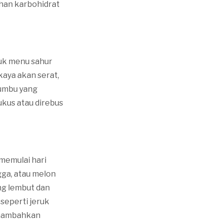
ahan karbohidrat
tuk menu sahur
kaya akan serat,
umbu yang
ukus atau direbus
memulai hari
ga, atau melon
ng lembut dan
seperti jeruk
enambahkan