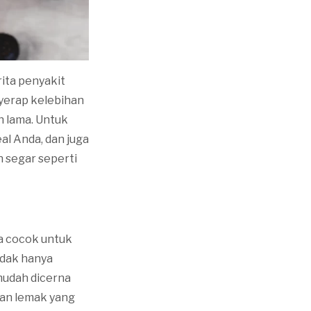
ita penyakit
yerap kelebihan
h lama. Untuk
al Anda, dan juga
 segar seperti
ga cocok untuk
idak hanya
mudah dicerna
han lemak yang