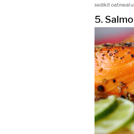
sedikit oatmeal
5. Salm