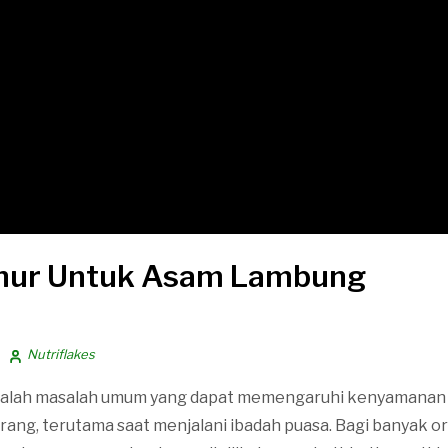
hur Untuk Asam Lambung
Nutriflakes
alah masalah umum yang dapat memengaruhi kenyamanan 
ang, terutama saat menjalani ibadah puasa. Bagi banyak o