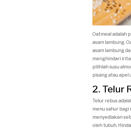
Oatmeal adalah p
asam lambung. O
asam lambung dan
menghindari irit
pilihlah susu al
pisang atau apel 
2. Telur
Telur rebus adal
menu sahur bagi 
menyediakan sebu
oleh tubuh. Hin