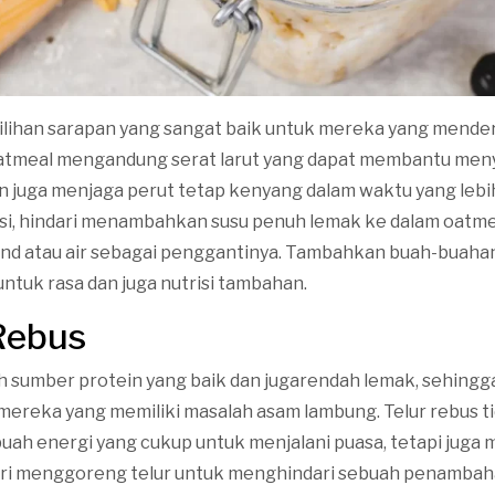
ilihan sarapan yang sangat baik untuk mereka yang mender
atmeal mengandung serat larut yang dapat membantu men
 juga menjaga perut tetap kenyang dalam waktu yang lebi
asi, hindari menambahkan susu penuh lemak ke dalam oatme
mond atau air sebagai penggantinya. Tambahkan buah-buahan
untuk rasa dan juga nutrisi tambahan.
 Rebus
ah sumber protein yang baik dan jugarendah lemak, sehing
mereka yang memiliki masalah asam lambung. Telur rebus t
ah energi yang cukup untuk menjalani puasa, tetapi juga 
dari menggoreng telur untuk menghindari sebuah penamba