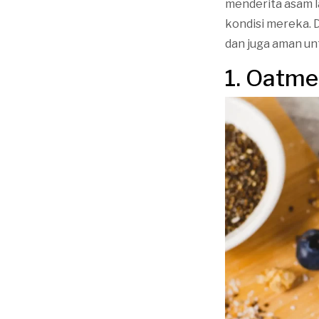
menderita asam l
kondisi mereka. 
dan juga aman un
1. Oatme