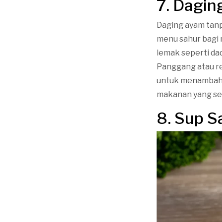
7. Dagin
Daging ayam tanp
menu sahur bagi 
lemak seperti da
Panggang atau r
untuk menambah s
makanan yang sei
8. Sup S