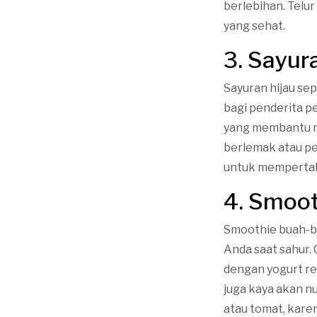
berlebihan. Telu
yang sehat.
3. Sayur
Sayuran hijau sep
bagi penderita pe
yang membantu m
berlemak atau pe
untuk mempertaha
4. Smoo
Smoothie buah-bu
Anda saat sahur.
dengan yogurt r
juga kaya akan n
atau tomat, kar