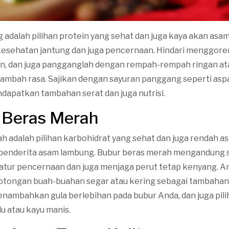
adalah pilihan protein yang sehat dan juga kaya akan asa
kesehatan jantung dan juga pencernaan. Hindari menggor
an, dan juga pangganglah dengan rempah-rempah ringan a
mbah rasa. Sajikan dengan sayuran panggang seperti asp
dapatkan tambahan serat dan juga nutrisi.
 Beras Merah
h adalah pilihan karbohidrat yang sehat dan juga rendah a
penderita asam lambung. Bubur beras merah mengandung s
ur pencernaan dan juga menjaga perut tetap kenyang. A
ongan buah-buahan segar atau kering sebagai tambahan 
 menambahkan gula berlebihan pada bubur Anda, dan juga pil
u atau kayu manis.