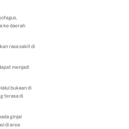
sofagus,
a ke daerah
an rasa sakit di
dapat menjadi
lalui bukaan di
g terasa di
ada ginjal
si di area