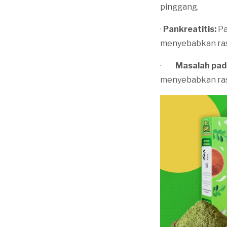
pinggang.
·
Pankreatitis:
Pa
menyebabkan rasa
·
Masalah pad
menyebabkan rasa