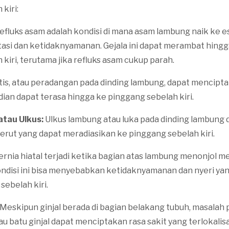
kiri:
efluks asam adalah kondisi di mana asam lambung naik ke e
asi dan ketidaknyamanan. Gejala ini dapat merambat hingg
kiri, terutama jika refluks asam cukup parah.
tis, atau peradangan pada dinding lambung, dapat menciptak
ian dapat terasa hingga ke pinggang sebelah kiri.
tau Ulkus:
Ulkus lambung atau luka pada dinding lambung 
erut yang dapat meradiasikan ke pinggang sebelah kiri.
ernia hiatal terjadi ketika bagian atas lambung menonjol me
ondisi ini bisa menyebabkan ketidaknyamanan dan nyeri yan
sebelah kiri.
Meskipun ginjal berada di bagian belakang tubuh, masalah p
tau batu ginjal dapat menciptakan rasa sakit yang terlokalisa