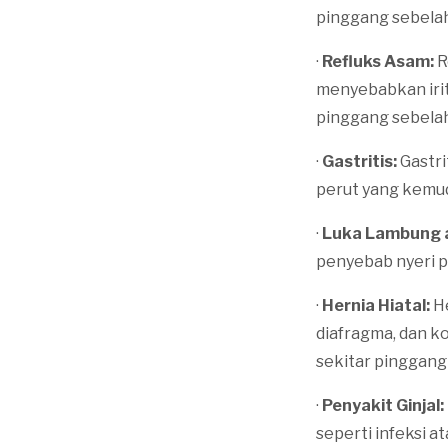
pinggang sebelah 
·
Refluks Asam:
R
menyebabkan irit
pinggang sebelah 
·
Gastritis:
Gastri
perut yang kemud
·
Luka Lambung a
penyebab nyeri p
·
Hernia Hiatal:
H
diafragma, dan k
sekitar pinggang 
·
Penyakit Ginjal:
seperti infeksi a