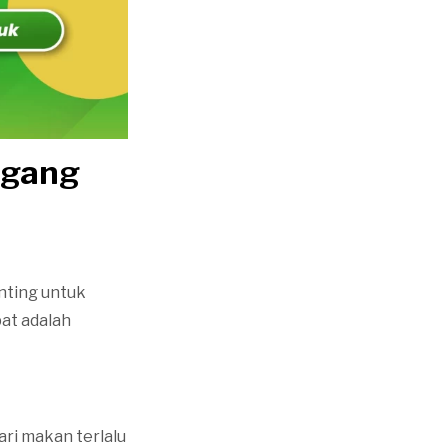
ggang
nting untuk
pat adalah
ri makan terlalu