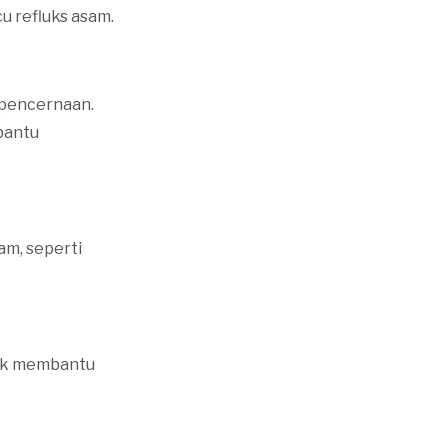
u refluks asam.
 pencernaan.
bantu
am, seperti
tuk membantu