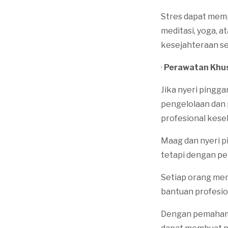
Stres dapat memp
meditasi, yoga, 
kesejahteraan se
·
Perawatan Khu
Jika nyeri pingga
pengelolaan dan 
profesional kes
Maag dan nyeri p
tetapi dengan pe
Setiap orang mem
bantuan profesion
Dengan pemahama