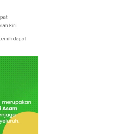
apat
ah kiri.
 kemih dapat