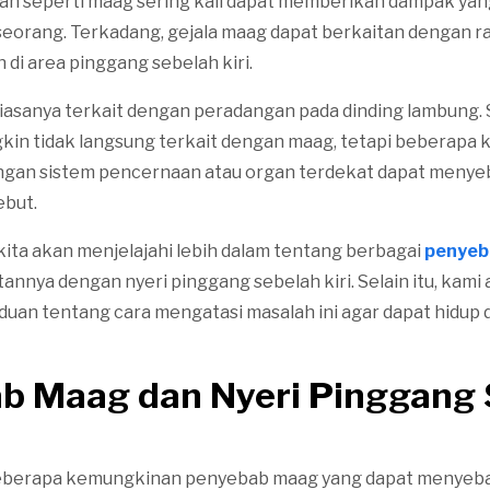
n seperti maag sering kali dapat memberikan dampak yang
eseorang. Terkadang, gejala maag dapat berkaitan dengan ra
di area pinggang sebelah kiri.
 biasanya terkait dengan peradangan pada dinding lambung.
gkin tidak langsung terkait dengan maag, tetapi beberapa k
gan sistem pencernaan atau organ terdekat dapat menye
ebut.
, kita akan menjelajahi lebih dalam tentang berbagai
penyeb
annya dengan nyeri pinggang sebelah kiri. Selain itu, kami
an tentang cara mengatasi masalah ini agar dapat hidup 
b Maag dan Nyeri Pinggang 
beberapa kemungkinan penyebab maag yang dapat menyeba