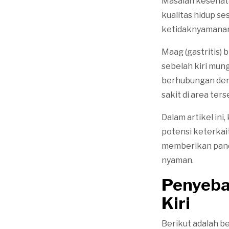
Masalah kesehata
kualitas hidup s
ketidaknyamanan 
Maag (gastritis)
sebelah kiri mun
berhubungan den
sakit di area ters
Dalam artikel ini
potensi keterkait
memberikan pandu
nyaman.
Penyeba
Kiri
Berikut adalah 