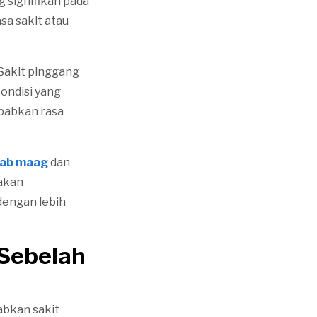
 signifikan pada
sa sakit atau
 Sakit pinggang
ondisi yang
babkan rasa
ab maag
dan
 akan
dengan lebih
Sebelah
bkan sakit