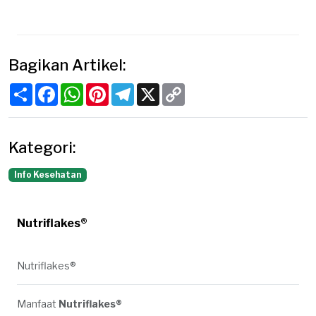
Bagikan Artikel:
Share
Facebook
WhatsApp
Pinterest
Telegram
X
Copy
Link
Kategori:
Info Kesehatan
Nutriflakes®
Nutriflakes®
Manfaat
Nutriflakes®