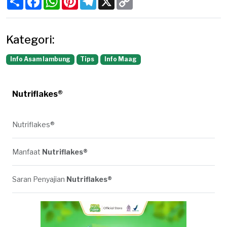
Link
Kategori:
Info Asam lambung
Tips
Info Maag
Nutriflakes®
Nutriflakes®
Manfaat
Nutriflakes®
Saran Penyajian
Nutriflakes®