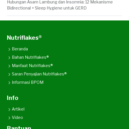
Hubungan Asam Lambung dan Insomnia: 12 Mekanisme
Bidirectional + Sleep Hygiene untuk GERD
Nutriflakes®
Beranda
Bahan Nutriflakes®
Manfaat Nutriflakes®
Saran Penyajian Nutriflakes®
Informasi BPOM
Info
Artikel
Video
Bantuan