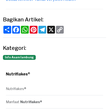
Bagikan Artikel:
Share
Facebook
WhatsApp
Pinterest
Telegram
X
Copy
Link
Kategori:
Info Asam lambung
Nutriflakes®
Nutriflakes®
Manfaat
Nutriflakes®