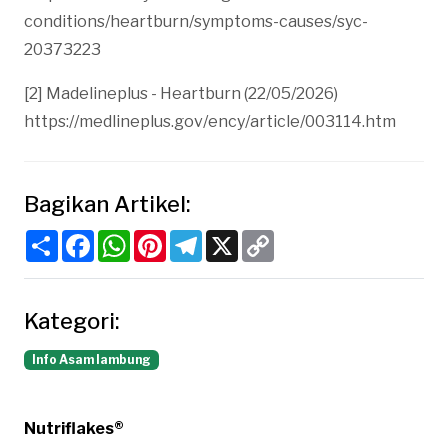
conditions/heartburn/symptoms-causes/syc-
20373223
[2] Madelineplus - Heartburn (22/05/2026)
https://medlineplus.gov/ency/article/003114.htm
Bagikan Artikel:
Share
Facebook
WhatsApp
Pinterest
Telegram
X
Copy
Link
Kategori:
Info Asam lambung
Nutriflakes®