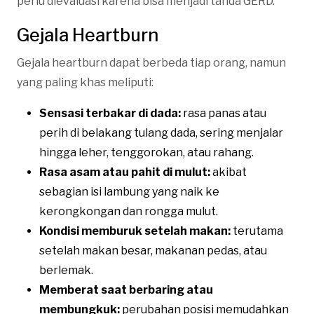
perlu dievaluasi karena bisa menjadi tanda GERD.
Gejala Heartburn
Gejala heartburn dapat berbeda tiap orang, namun
yang paling khas meliputi:
Sensasi terbakar di dada:
rasa panas atau
perih di belakang tulang dada, sering menjalar
hingga leher, tenggorokan, atau rahang.
Rasa asam atau pahit di mulut:
akibat
sebagian isi lambung yang naik ke
kerongkongan dan rongga mulut.
Kondisi memburuk setelah makan:
terutama
setelah makan besar, makanan pedas, atau
berlemak.
Memberat saat berbaring atau
membungkuk:
perubahan posisi memudahkan