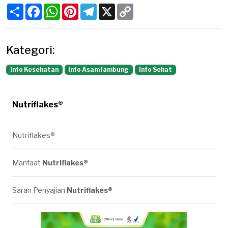
Share
Facebook
WhatsApp
Pinterest
Telegram
X
Copy
Link
Kategori:
Info Kesehatan
Info Asam lambung
Info Sehat
Nutriflakes®
Nutriflakes®
Manfaat
Nutriflakes®
Saran Penyajian
Nutriflakes®