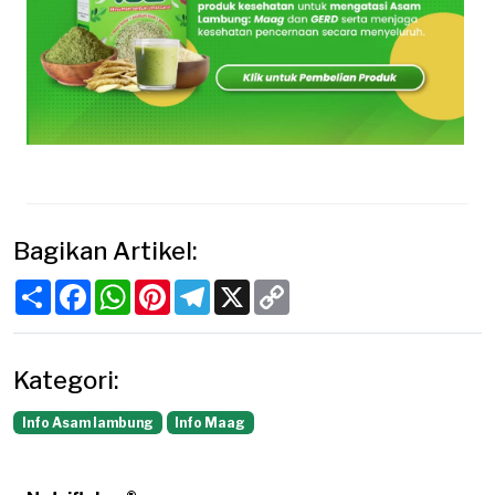
Bagikan Artikel:
Share
Facebook
WhatsApp
Pinterest
Telegram
X
Copy
Link
Kategori:
Info Asam lambung
Info Maag