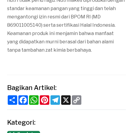
nutri tidak perlu ragu. Nutriflakes diproduksi dengan
standar keamanan pangan yang tinggi dan telah
mengantongi izin resmi dari BPOM RI (MD
869011005140) serta sertifikasi Halal Indonesia.
Keamanan produk ini menjamin bahwa manfaat
yang didapatkan murni berasal dari bahan alami
tanpa tambahan zat kimia berbahaya.
Bagikan Artikel:
Share
Facebook
WhatsApp
Pinterest
Telegram
X
Copy
Link
Kategori: