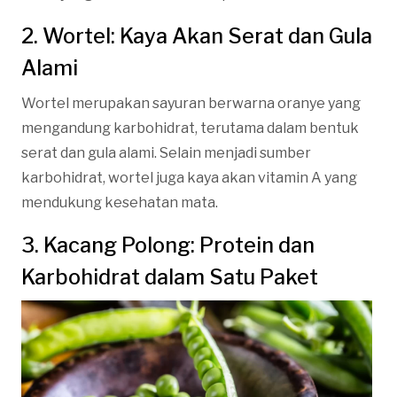
2. Wortel: Kaya Akan Serat dan Gula
Alami
Wortel merupakan sayuran berwarna oranye yang
mengandung karbohidrat, terutama dalam bentuk
serat dan gula alami. Selain menjadi sumber
karbohidrat, wortel juga kaya akan vitamin A yang
mendukung kesehatan mata.
3. Kacang Polong: Protein dan
Karbohidrat dalam Satu Paket