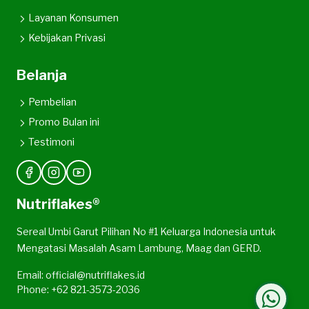
Layanan Konsumen
Kebijakan Privasi
Belanja
Pembelian
Promo Bulan ini
Testimoni
Nutriflakes®
Sereal Umbi Garut Pilihan No #1 Keluarga Indonesia untuk
Mengatasi Masalah Asam Lambung, Maag dan GERD.
Email: official@nutriflakes.id
Phone: +62 821-3573-2036