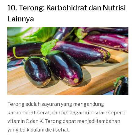
10. Terong: Karbohidrat dan Nutrisi
Lainnya
Terong adalah sayuran yang mengandung
karbohidrat, serat, dan berbagai nutrisi lain seperti
vitamin C dan K. Terong dapat menjadi tambahan
yang baik dalam diet sehat.