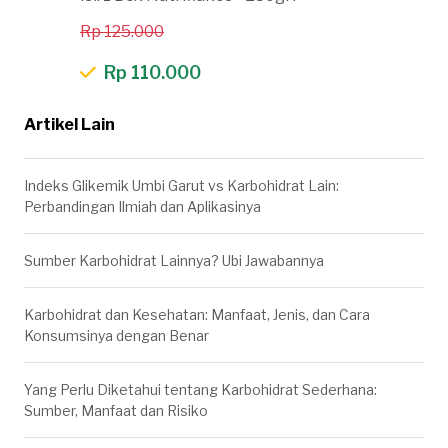
Rp 125.000
Rp 110.000
Artikel Lain
Indeks Glikemik Umbi Garut vs Karbohidrat Lain:
Perbandingan Ilmiah dan Aplikasinya
Sumber Karbohidrat Lainnya? Ubi Jawabannya
Karbohidrat dan Kesehatan: Manfaat, Jenis, dan Cara
Konsumsinya dengan Benar
Yang Perlu Diketahui tentang Karbohidrat Sederhana:
Sumber, Manfaat dan Risiko