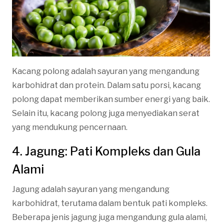
Kacang polong adalah sayuran yang mengandung
karbohidrat dan protein. Dalam satu porsi, kacang
polong dapat memberikan sumber energi yang baik.
Selain itu, kacang polong juga menyediakan serat
yang mendukung pencernaan.
4. Jagung: Pati Kompleks dan Gula
Alami
Jagung adalah sayuran yang mengandung
karbohidrat, terutama dalam bentuk pati kompleks.
Beberapa jenis jagung juga mengandung gula alami,