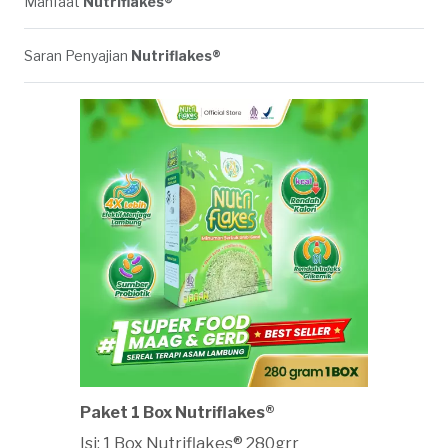
Manfaat
Nutriflakes®
Saran Penyajian
Nutriflakes®
Paket 1 Box Nutriflakes®
Isi: 1 Box Nutriflakes® 280grr