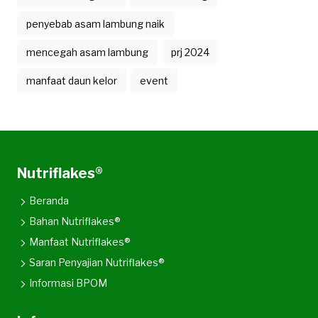
penyebab asam lambung naik
mencegah asam lambung
prj 2024
manfaat daun kelor
event
Nutriflakes®
Beranda
Bahan Nutriflakes®
Manfaat Nutriflakes®
Saran Penyajian Nutriflakes®
Informasi BPOM