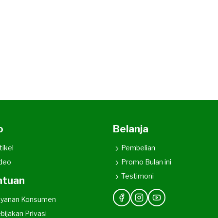
o
Belanja
tikel
Pembelian
deo
Promo Bulan ini
Testimoni
ntuan
ayanan Konsumen
bijakan Privasi