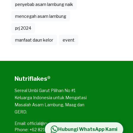
penyebab asam lambung naik
mencegah asam lambung
prj 2024
manfaat daun kelor
event
Nutriflakes®
Sereal Umbi Garut Pilihan No #1
Keluarga Indonesia untuk Mengatasi
Masalah Asam Lambung, Maag dan
GERD.
Email: official@nutriflakes.id
Hubungi WhatsApp Kami
Phone: +62 821-3573-2036