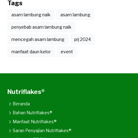
Tags
asam lambung naik
asam lambung
penyebab asam lambung naik
mencegah asam lambung
prj 2024
manfaat daun kelor
event
Nutriflakes®
Beranda
Bahan Nutriflakes®
Manfaat Nutriflakes®
Saran Penyajian Nutriflakes®