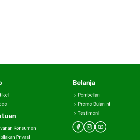
o
Belanja
tikel
Pembelian
deo
Promo Bulan ini
Testimoni
ntuan
ayanan Konsumen
bijakan Privasi