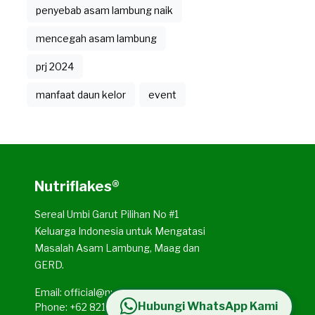
penyebab asam lambung naik
mencegah asam lambung
prj 2024
manfaat daun kelor
event
Nutriflakes®
Sereal Umbi Garut Pilihan No #1
Keluarga Indonesia untuk Mengatasi
Masalah Asam Lambung, Maag dan
GERD.
Email: official@nutriflakes.id
Hubungi WhatsApp Kami
Phone: +62 821-3573-2036