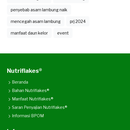
penyebab asam lambung naik
mencegah asam lambung
prj 2024
manfaat daun kelor
event
Nutriflakes®
Beranda
Bahan Nutriflakes®
Manfaat Nutriflakes®
Saran Penyajian Nutriflakes®
Informasi BPOM