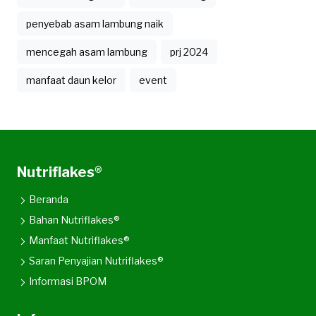
penyebab asam lambung naik
mencegah asam lambung
prj 2024
manfaat daun kelor
event
Nutriflakes®
Beranda
Bahan Nutriflakes®
Manfaat Nutriflakes®
Saran Penyajian Nutriflakes®
Informasi BPOM