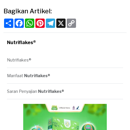
Bagikan Artikel:
Share
Facebook
WhatsApp
Pinterest
Telegram
X
Copy
Link
Nutriflakes®
Nutriflakes®
Manfaat
Nutriflakes®
Saran Penyajian
Nutriflakes®