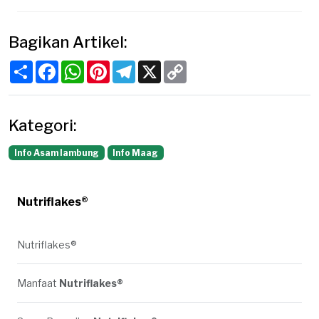
Bagikan Artikel:
Share
Facebook
WhatsApp
Pinterest
Telegram
X
Copy
Link
Kategori:
Info Asam lambung
Info Maag
Nutriflakes®
Nutriflakes®
Manfaat
Nutriflakes®