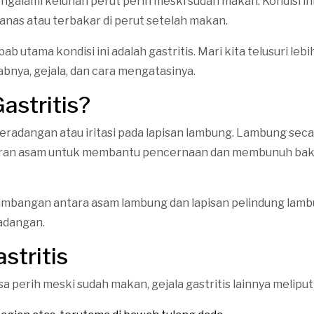
galami keluhan perut perih meski sudah makan. Kondisi ini 
panas atau terbakar di perut setelah makan.
b utama kondisi ini adalah gastritis. Mari kita telusuri lebi
abnya, gejala, dan cara mengatasinya.
astritis?
peradangan atau iritasi pada lapisan lambung. Lambung seca
ran asam untuk membantu pencernaan dan membunuh bak
imbangan antara asam lambung dan lapisan pelindung lam
radangan.
stritis
sa perih meski sudah makan, gejala gastritis lainnya meliputi