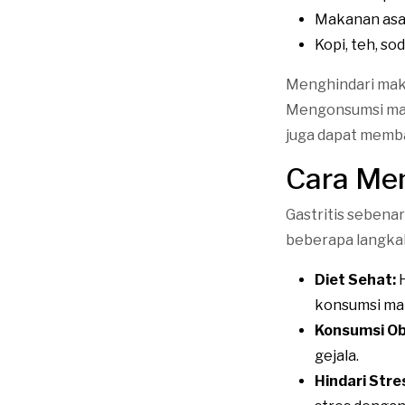
Makanan as
Kopi, teh, so
Menghindari mak
Mengonsumsi mak
juga dapat memba
Cara Men
Gastritis sebenar
beberapa langkah
Diet Sehat:
H
konsumsi ma
Konsumsi Ob
gejala.
Hindari Stre