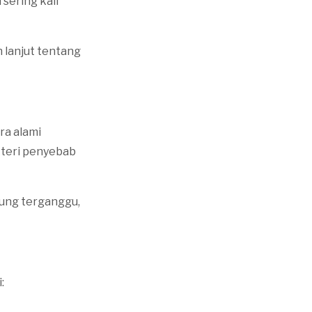
sering kali
h lanjut tentang
ra alami
teri penyebab
bung terganggu,
: