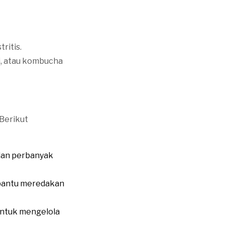
ritis.
, atau kombucha
 Berikut
dan perbanyak
bantu meredakan
 untuk mengelola