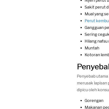
Nyeri perut 
Sakit perut d
Mual yang ser
Perut kemb
Gangguan p
Sering cegu
Hilang nafsu
Muntah
Kotoran lem
Penyebab
Penyebab utama ga
merusak lapisan 
dipicu oleh kons
Gorengan
Makanan pe