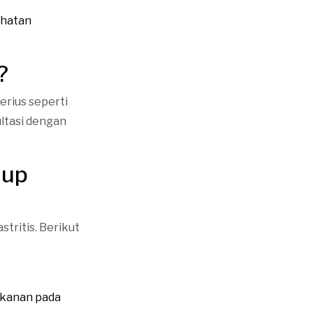
ehatan
?
erius seperti
ltasi dengan
dup
tritis. Berikut
ekanan pada