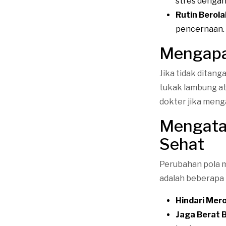
stres dengan
Rutin Berola
pencernaan.
Mengapa 
Jika tidak ditang
tukak lambung at
dokter jika menga
Mengatas
Sehat
Perubahan pola m
adalah beberapa 
Hindari Mer
Jaga Berat B