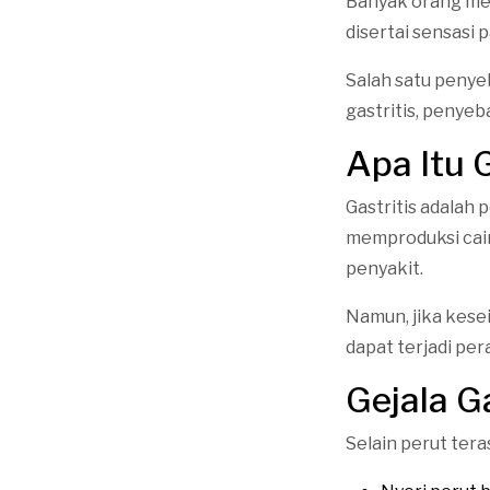
Banyak orang men
disertai sensasi 
Salah satu penyeba
gastritis, penyeb
Apa Itu G
Gastritis adalah 
memproduksi cai
penyakit.
Namun, jika kese
dapat terjadi pe
Gejala Ga
Selain perut tera