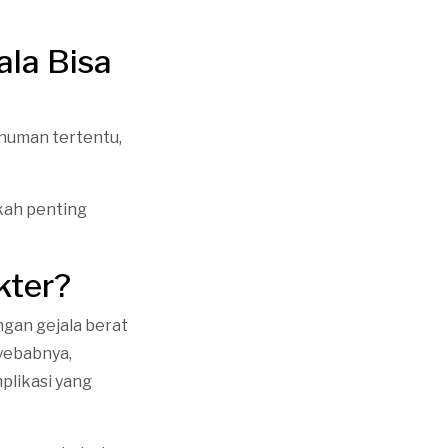
ala Bisa
inuman tertentu,
kah penting
kter?
ngan gejala berat
yebabnya,
plikasi yang