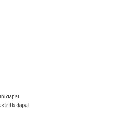
ini dapat
stritis dapat