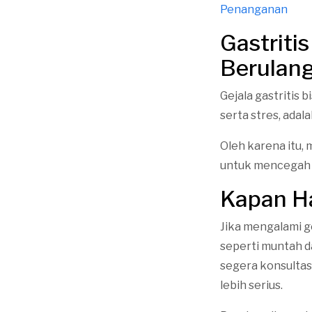
Penanganan
Gastriti
Berulan
Gejala gastritis 
serta stres, ada
Oleh karena itu,
untuk mencegah
Kapan Ha
Jika mengalami ge
seperti muntah d
segera konsultas
lebih serius.