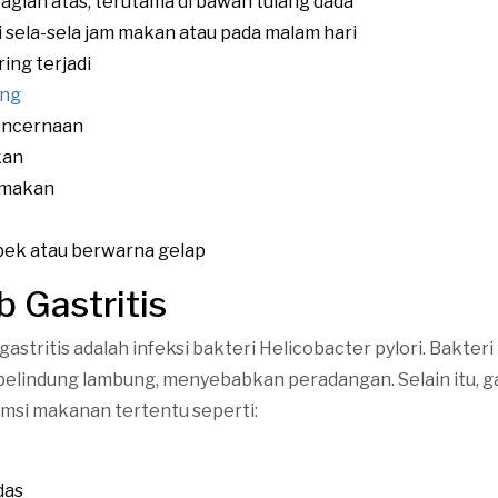
bagian atas, terutama di bawah tulang dada
i sela-sela jam makan atau pada malam hari
ing terjadi
ung
encernaan
kan
 makan
bek atau berwarna gelap
 Gastritis
stritis adalah infeksi bakteri Helicobacter pylori. Bakteri 
pelindung lambung, menyebabkan peradangan. Selain itu, ga
umsi makanan tertentu seperti:
das