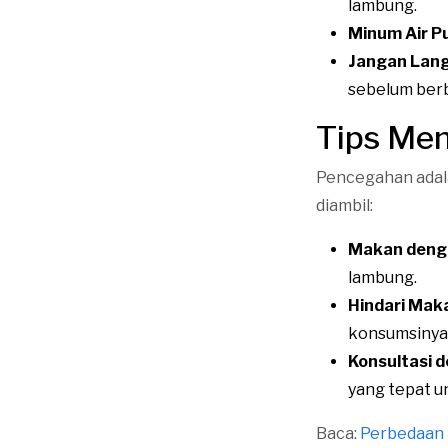
lambung.
Minum Air P
Jangan Lang
sebelum berb
Tips Me
Pencegahan adala
diambil:
Makan dengan
lambung.
Hindari Mak
konsumsinya
Konsultasi d
yang tepat u
Baca:
Perbedaan 