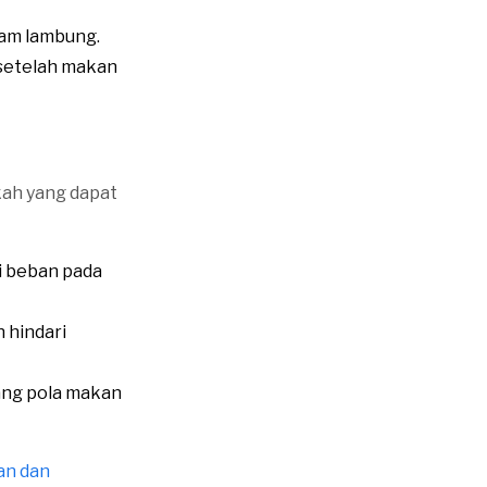
am lambung.
setelah makan
kah yang dapat
 beban pada
 hindari
ang pola makan
an dan