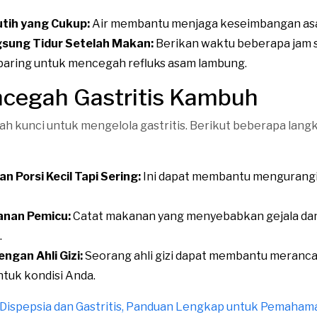
utih yang Cukup:
Air membantu menjaga keseimbangan as
sung Tidur Setelah Makan:
Berikan waktu beberapa jam 
aring untuk mencegah refluks asam lambung.
ncegah Gastritis Kambuh
h kunci untuk mengelola gastritis. Berikut beberapa lang
 Porsi Kecil Tapi Sering:
Ini dapat membantu mengurangi
anan Pemicu:
Catat makanan yang menyebabkan gejala dan
.
engan Ahli Gizi:
Seorang ahli gizi dapat membantu meranc
ntuk kondisi Anda.
Dispepsia dan Gastritis, Panduan Lengkap untuk Pemaham