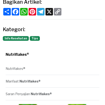
Bagikan Artikel:
Share
Facebook
WhatsApp
Pinterest
Telegram
X
Copy
Link
Kategori:
Info Kesehatan
Tips
Nutriflakes®
Nutriflakes®
Manfaat
Nutriflakes®
Saran Penyajian
Nutriflakes®