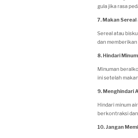
gula jika rasa ped
7. Makan Sereal
Sereal atau bisk
dan memberikan r
8. Hindari Minum
Minuman beralkoh
ini setelah maka
9. Menghindari A
Hindari minum ai
berkontraksi dan
10. Jangan Memi