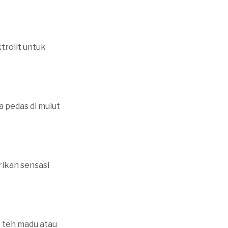
trolit untuk
a pedas di mulut
rikan sensasi
 teh madu atau