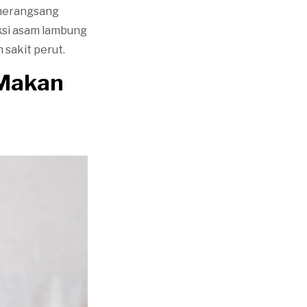
 merangsang
uksi asam lambung
 sakit perut.
 Makan