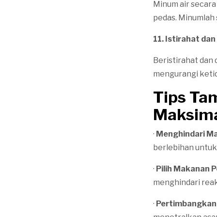
Minum air secar
pedas. Minumlah
11. Istirahat da
Beristirahat da
mengurangi keti
Tips Ta
Maksim
·
Menghindari Ma
berlebihan untuk
·
Pilih Makanan P
menghindari reak
·
Pertimbangkan