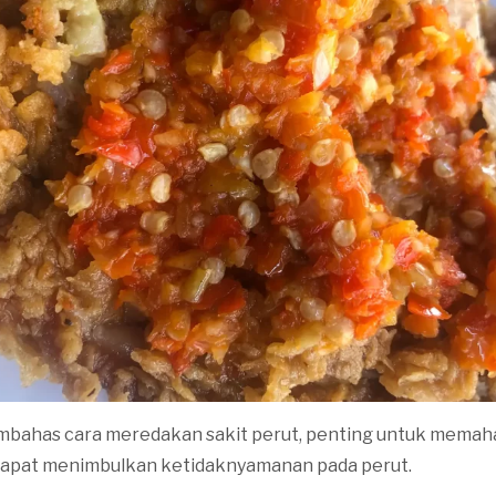
mbahas cara meredakan sakit perut, penting untuk mema
apat menimbulkan ketidaknyamanan pada perut.