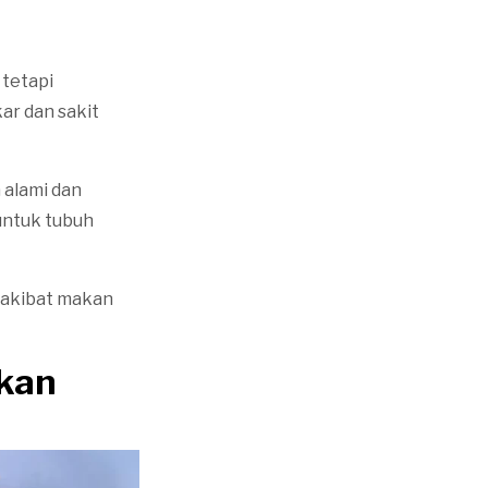
tetapi
ar dan sakit
 alami dan
untuk tubuh
t akibat makan
kan