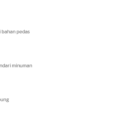
i bahan pedas
indari minuman
bung