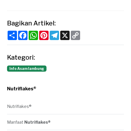
Bagikan Artikel:
Share
Facebook
WhatsApp
Pinterest
Telegram
X
Copy
Link
Kategori:
Info Asam lambung
Nutriflakes®
Nutriflakes®
Manfaat
Nutriflakes®