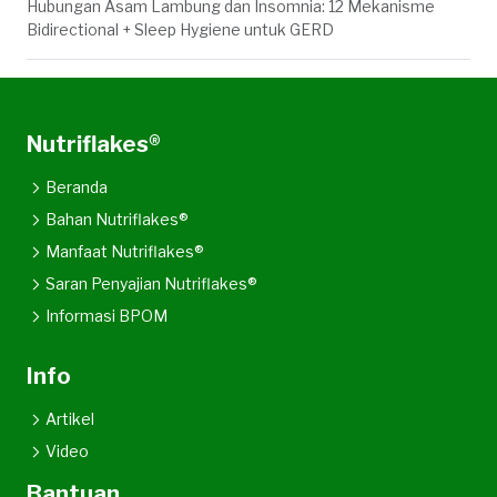
Hubungan Asam Lambung dan Insomnia: 12 Mekanisme
Bidirectional + Sleep Hygiene untuk GERD
Nutriflakes®
Beranda
Bahan Nutriflakes®
Manfaat Nutriflakes®
Saran Penyajian Nutriflakes®
Informasi BPOM
Info
Artikel
Video
Bantuan