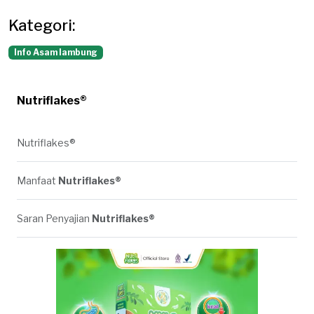
Kategori:
Info Asam lambung
Nutriflakes®
Nutriflakes®
Manfaat
Nutriflakes®
Saran Penyajian
Nutriflakes®