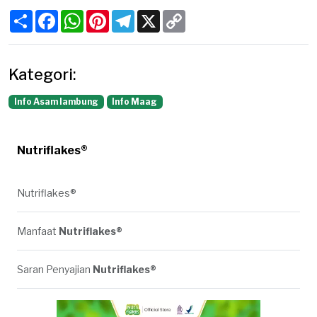
Share
Facebook
WhatsApp
Pinterest
Telegram
X
Copy
Link
Kategori:
Info Asam lambung
Info Maag
Nutriflakes®
Nutriflakes®
Manfaat
Nutriflakes®
Saran Penyajian
Nutriflakes®